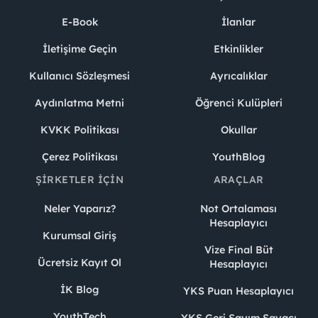
E-Book
İlanlar
İletişime Geçin
Etkinlikler
Kullanıcı Sözleşmesi
Ayrıcalıklar
Aydınlatma Metni
Öğrenci Kulüpleri
KVKK Politikası
Okullar
Çerez Politikası
YouthBlog
ŞIRKETLER İÇIN
ARAÇLAR
Neler Yaparız?
Not Ortalaması
Hesaplayıcı
Kurumsal Giriş
Vize Final Büt
Ücretsiz Kayıt Ol
Hesaplayıcı
İK Blog
YKS Puan Hesaplayıcı
YouthTech