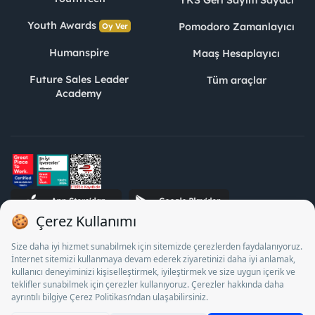
YKS Geri Sayım Sayacı
Youth Awards
Pomodoro Zamanlayıcı
Oy Ver
Humanspire
Maaş Hesaplayıcı
Future Sales Leader
Tüm araçlar
Academy
STJ İnsan Kaynakları Bilişim ve Danışmanlık A.Ş. Özel İstihdam
Bürosu Olarak 13/05/2025 - 12/05/2028 tarihleri arasında
faaliyette bulunmak üzere, Türkiye İş Kurumu tarafından
18/04/2025 tarih ve 18095710 sayılı karar uyarınca 1078 nolu