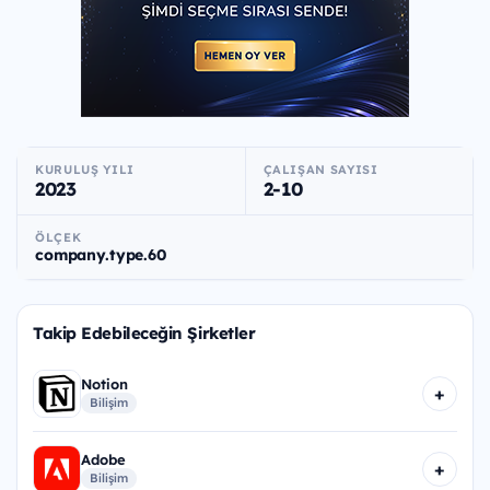
KURULUŞ YILI
ÇALIŞAN SAYISI
2023
2-10
ÖLÇEK
company.type.60
Takip Edebileceğin Şirketler
Notion
+
Bilişim
Adobe
+
Bilişim