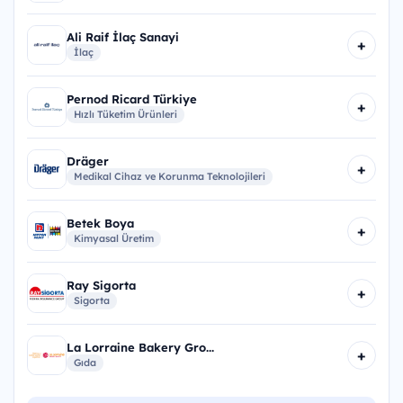
Ali Raif İlaç Sanayi
+
İlaç
Pernod Ricard Türkiye
+
Hızlı Tüketim Ürünleri
Dräger
+
Medikal Cihaz ve Korunma Teknolojileri
Betek Boya
+
Kimyasal Üretim
Ray Sigorta
+
Sigorta
La Lorraine Bakery Gro...
+
Gıda