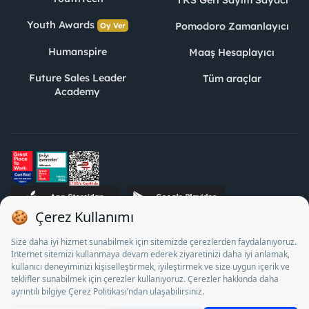
YKS Geri Sayım Sayacı
Youth Awards
Pomodoro Zamanlayıcı
Oy Ver
Humanspire
Maaş Hesaplayıcı
Future Sales Leader
Tüm araçlar
Academy
STJ İnsan Kaynakları Bilişim ve Danışmanlık A.Ş. Özel İstihdam
Bürosu Olarak 13/05/2025 - 12/05/2028 tarihleri arasında
faaliyette bulunmak üzere, Türkiye İş Kurumu tarafından
18/04/2025 tarih ve 18095710 sayılı karar uyarınca 1078 nolu