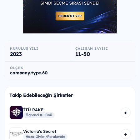
KURULUŞ YILI
ÇALIŞAN SAYISI
2023
11-50
ÖLÇEK
company.type.60
Takip Edebileceğin Şirketler
İTÜ RAKE
+
Öğrenci Kulübü
Victoria's Secret
+
Hazır Giyim/Perakende