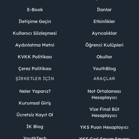
E-Book
İlanlar
İletişime Geçin
Etkinlikler
Kullanıcı Sözleşmesi
Ayrıcalıklar
Aydınlatma Metni
Öğrenci Kulüpleri
KVKK Politikası
Okullar
Çerez Politikası
YouthBlog
ŞIRKETLER İÇIN
ARAÇLAR
Neler Yaparız?
Not Ortalaması
Hesaplayıcı
Kurumsal Giriş
Vize Final Büt
Ücretsiz Kayıt Ol
Hesaplayıcı
İK Blog
YKS Puan Hesaplayıcı
YouthTech