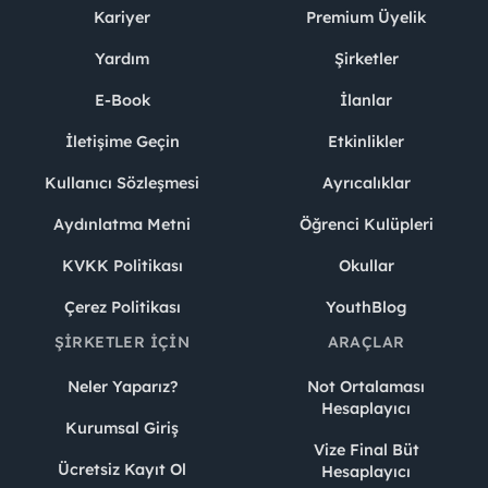
Kariyer
Premium Üyelik
Yardım
Şirketler
E-Book
İlanlar
İletişime Geçin
Etkinlikler
Kullanıcı Sözleşmesi
Ayrıcalıklar
Aydınlatma Metni
Öğrenci Kulüpleri
KVKK Politikası
Okullar
Çerez Politikası
YouthBlog
ŞIRKETLER İÇIN
ARAÇLAR
Neler Yaparız?
Not Ortalaması
Hesaplayıcı
Kurumsal Giriş
Vize Final Büt
Ücretsiz Kayıt Ol
Hesaplayıcı