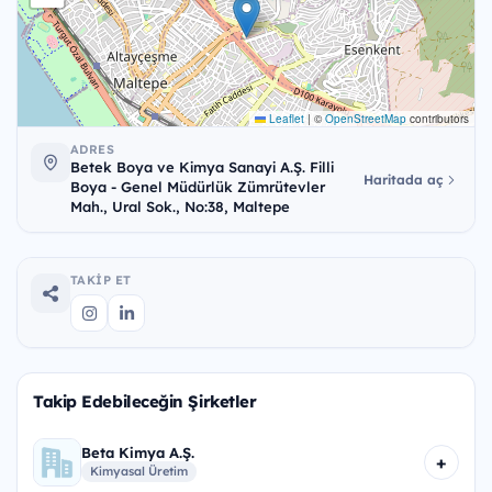
Leaflet
|
©
OpenStreetMap
contributors
ADRES
Betek Boya ve Kimya Sanayi A.Ş. Filli
Haritada aç
Boya - Genel Müdürlük Zümrütevler
Mah., Ural Sok., No:38, Maltepe
TAKIP ET
Takip Edebileceğin Şirketler
Beta Kimya A.Ş.
+
Kimyasal Üretim