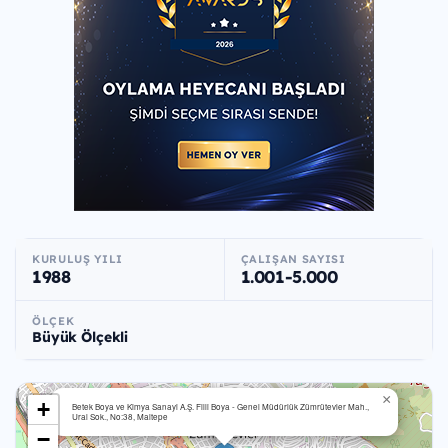
KURULUŞ YILI
ÇALIŞAN SAYISI
1988
1.001-5.000
ÖLÇEK
Büyük Ölçekli
×
+
Betek Boya ve Kimya Sanayi A.Ş. Filli Boya - Genel Müdürlük Zümrütevler Mah.,
Ural Sok., No:38, Maltepe
−