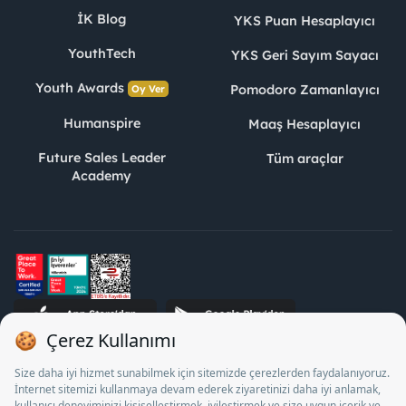
İK Blog
YKS Puan Hesaplayıcı
YouthTech
YKS Geri Sayım Sayacı
Youth Awards
Pomodoro Zamanlayıcı
Oy Ver
Humanspire
Maaş Hesaplayıcı
Future Sales Leader
Tüm araçlar
Academy
STJ İnsan Kaynakları Bilişim ve Danışmanlık A.Ş. Özel İstihdam