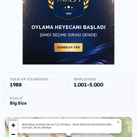
YEAR OF FOUNDING
EMPLOYEES
1988
1.001-5.000
SCALE
Big Size
×
+
Betek Boya ve Kimya Sanayi A.Ş. Filli Boya - Genel Müdürlük Zümrütevler Mah.,
Ural Sok., No:38, Maltepe
−