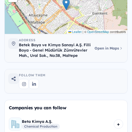
Leaflet
|
©
OpenStreetMap
contributors
ADDRESS
Betek Boya ve Kimya Sanayi A.Ş. Filli
Open in Maps
Boya - Genel Müdürlük Zümrütevler
Mah., Ural Sok., No:38, Maltepe
FOLLOW THEM
Companies you can follow
Beta Kimya A.Ş.
+
Chemical Production