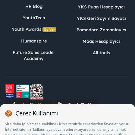
HR Blog
YKS Puan Hesaplayıcı
YouthTech
YKS Geri Sayım Sayacı
Youth Awards
Pomodoro Zamanlayıcı
Oy Ver
Humanspire
Maaş Hesaplayıcı
Future Sales Leader
All tools
Academy
STJ Human Resources Informatics and Consultancy Inc. as a