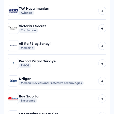
TAV Havalimanları
+
Aviation
Victoria's Secret
+
Confection
Ali Raif İlaç Sanayi
+
Medicine
Pernod Ricard Türkiye
+
FMCG
Dräger
+
Medical Devices and Protective Technologies
Ray Sigorta
+
Insurance
La Lorraine Bakery Gro...