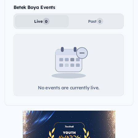
Betek Boya Events
Live
Past
0
0
No events are currently live.