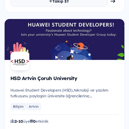
Takip Et
HSD Artvin Çoruh University
Huawei Student Developers (HSD),teknoloji ve yazılım
tutkusunu paylaşan üniversite öğrencilerine;
eğitimler,etkinlikler...
Bilişim
Artvin
2-10
üye
0
etkinlik