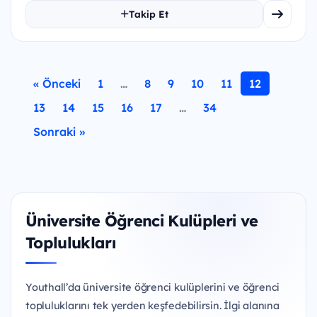
Takip Et
« Önceki
1
…
8
9
10
11
12
13
14
15
16
17
…
34
Sonraki »
Üniversite Öğrenci Kulüpleri ve
Toplulukları
Youthall’da üniversite öğrenci kulüplerini ve öğrenci
topluluklarını tek yerden keşfedebilirsin. İlgi alanına