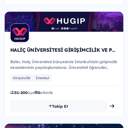
HALİÇ ÜNİVERSİTESİ GİRİŞİMCİLİK VE PAZARLAMA KULÜBÜ
Bizler, Haliç Üniversitesi bünyesinde İstanbul'daki girişimcilik
ekosisteminin paydaşlarındanız. Üniversiteli öğrenciler...
Girişimcilik
İstanbul
51-200
üye
0
etkinlik
Takip Et