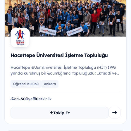
Hacettepe Üniversitesi İşletme Topluluğu
Hacettepe &Uuml;niversitesi İşletme Topluluğu (HİT) 1993
yılında kurulmuş bir &ouml;ğrenci topluluğudur. İktisadi ve
İda...
Öğrenci Kulübü
Ankara
11-50
üye
0
etkinlik
Takip Et