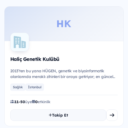
HK
Haliç Genetik Kulübü
2013’ten bu yana HÜGEN, genetik ve biyoinformatik
alanlarında meraklı zihinleri bir araya getiriyor; en güncel
bilimsel...
Sağlık
İstanbul
11-50
üye
0
etkinlik
Takip Et