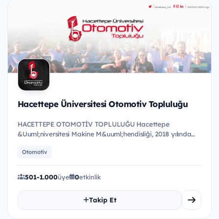
Hacettepe Üniversitesi Otomotiv Topluluğu
HACETTEPE OTOMOTİV TOPLULUĞU Hacettepe
&Uuml;niversitesi Makine M&uuml;hendisliği, 2018 yılında
okulumuzun 2005 yılın...
Otomotiv
501-1.000
üye
0
etkinlik
Takip Et