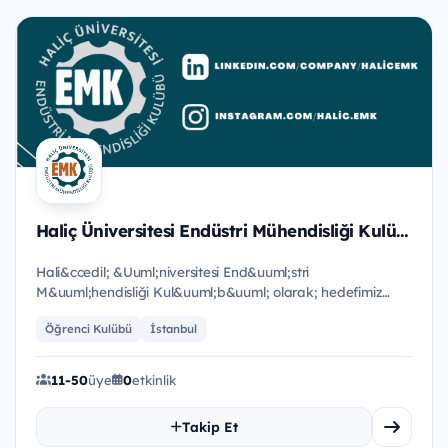
Haliç Üniversitesi Endüstri Mühendisliği Kulübü
Hali&ccedil; &Uuml;niversitesi End&uuml;stri
M&uuml;hendisliği Kul&uuml;b&uuml; olarak; hedefimiz
geleceğin m&uuml;hendi...
Öğrenci Kulübü
İstanbul
11-50
üye
0
etkinlik
Takip Et