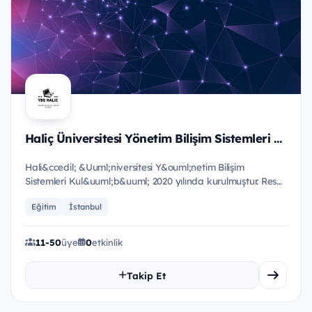
Haliç Üniversitesi Yönetim Bilişim Sistemleri Kulübü
Hali&ccedil; &Uuml;niversitesi Y&ouml;netim Bilişim
Sistemleri Kul&uuml;b&uuml; 2020 yılında kurulmuştur. Resmi
Youthall...
Eğitim
İstanbul
11-50
üye
0
etkinlik
Takip Et