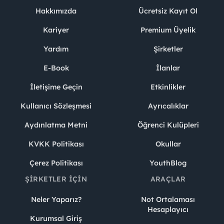
Hakkımızda
Ücretsiz Kayıt Ol
Kariyer
Premium Üyelik
Yardım
Şirketler
E-Book
İlanlar
İletişime Geçin
Etkinlikler
Kullanıcı Sözleşmesi
Ayrıcalıklar
Aydınlatma Metni
Öğrenci Kulüpleri
KVKK Politikası
Okullar
Çerez Politikası
YouthBlog
ŞIRKETLER İÇIN
ARAÇLAR
Neler Yaparız?
Not Ortalaması
Hesaplayıcı
Kurumsal Giriş