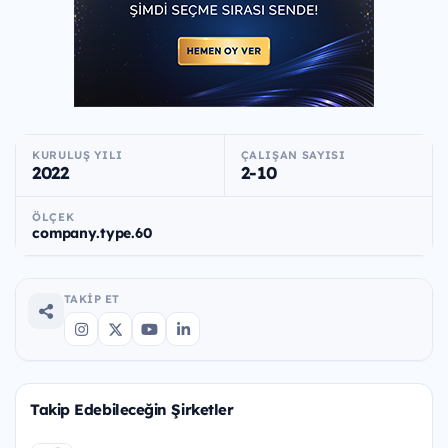
KURULUŞ YILI
ÇALIŞAN SAYISI
2022
2-10
ÖLÇEK
company.type.60
TAKIP ET
Takip Edebileceğin Şirketler