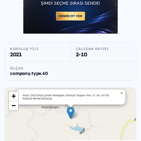
KURULUŞ YILI
ÇALIŞAN SAYISI
2021
2-10
ÖLÇEK
company.type.60
×
+
Andız, DPÜ Evliya Çelebi Yerleşkesi, Kütahya Tavşanlı Yolu 10. km, 43100
Kütahya Merkez/Kütahya
−