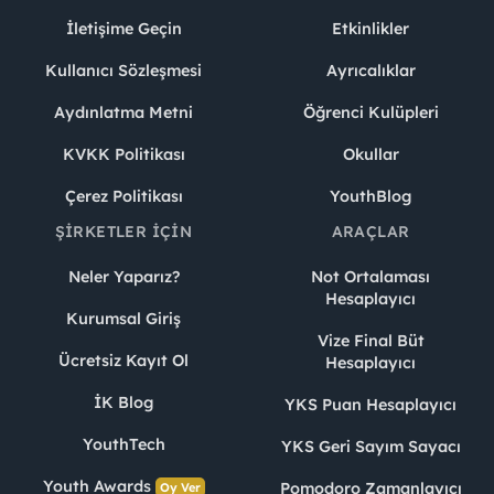
İletişime Geçin
Etkinlikler
Kullanıcı Sözleşmesi
Ayrıcalıklar
Aydınlatma Metni
Öğrenci Kulüpleri
KVKK Politikası
Okullar
Çerez Politikası
YouthBlog
ŞIRKETLER İÇIN
ARAÇLAR
Neler Yaparız?
Not Ortalaması
Hesaplayıcı
Kurumsal Giriş
Vize Final Büt
Ücretsiz Kayıt Ol
Hesaplayıcı
İK Blog
YKS Puan Hesaplayıcı
YouthTech
YKS Geri Sayım Sayacı
Youth Awards
Pomodoro Zamanlayıcı
Oy Ver