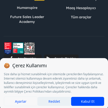
Humanspire
Maaş Hesaplayıcı
Future Sales Leader
Tüm araçlar
Academy
STJ İnsan Kaynakları Bilişim ve Danışmanlık A.Ş. Özel İstihdam
Bürosu Olarak 13/05/2025 - 12/05/2028 tarihleri arasında
faaliyette bulunmak üzere, Türkiye İş Kurumu tarafından
18/04/2025 tarih ve 18095710 sayılı karar uyarınca 1078 nolu
belge ile faaliyet göstermektedir. 4904 sayılı kanun uyarınca iş
arayanlardan ücret alınması yasaktır.