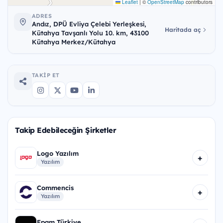
Leaflet
|
©
OpenStreetMap
contributors
ADRES
Andız, DPÜ Evliya Çelebi Yerleşkesi,
Haritada aç
Kütahya Tavşanlı Yolu 10. km, 43100
Kütahya Merkez/Kütahya
TAKIP ET
Takip Edebileceğin Şirketler
Logo Yazılım
+
Yazılım
Commencis
+
Yazılım
Epam Türkiye