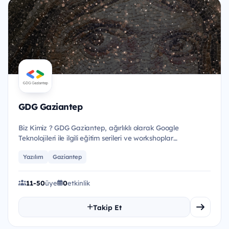
GDG Gaziantep
Biz Kimiz ? GDG Gaziantep, ağırlıklı olarak Google
Teknolojileri ile ilgili eğitim serileri ve workshoplar
d&uuml;zen...
Yazılım
Gaziantep
11-50
üye
0
etkinlik
Takip Et