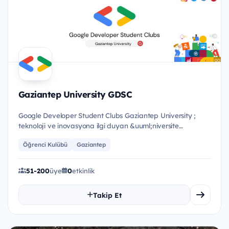
Gaziantep University GDSC
Google Developer Student Clubs Gaziantep University ;
teknoloji ve inovasyona ilgi duyan &uuml;niversite
&ouml;ğrenciler...
Öğrenci Kulübü
Gaziantep
51-200
üye
0
etkinlik
Takip Et