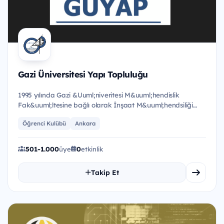
Gazi Üniversitesi Yapı Topluluğu
1995 yılında Gazi &Uuml;niveritesi M&uuml;hendislik
Fak&uuml;ltesine bağlı olarak İnşaat M&uuml;hendsiliği
okuyan &ouml;...
Öğrenci Kulübü
Ankara
501-1.000
üye
0
etkinlik
Takip Et