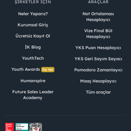
ŞIRKETLER İÇIN
ARAÇLAR
Neler Yaparız?
Not Ortalaması
Hesaplayıcı
Kurumsal Giriş
Vize Final Büt
Ücretsiz Kayıt Ol
Hesaplayıcı
İK Blog
YKS Puan Hesaplayıcı
YouthTech
YKS Geri Sayım Sayacı
Youth Awards
Pomodoro Zamanlayıcı
Oy Ver
Humanspire
Maaş Hesaplayıcı
Future Sales Leader
Tüm araçlar
Academy