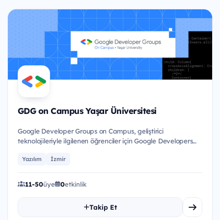
GDG on Campus Yaşar Üniversitesi
Google Developer Groups on Campus, geliştirici
teknolojileriyle ilgilenen öğrenciler için Google Developers
tarafından b...
Yazılım
İzmir
11-50
üye
0
etkinlik
Takip Et