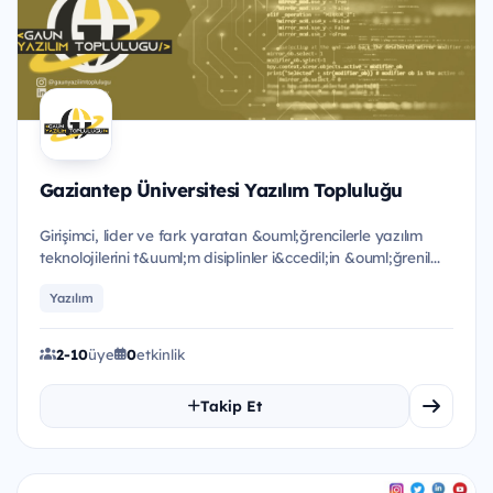
Gaziantep Üniversitesi Yazılım Topluluğu
Girişimci, lider ve fark yaratan &ouml;ğrencilerle yazılım
teknolojilerini t&uuml;m disiplinler i&ccedil;in &ouml;ğrenil...
Yazılım
2-10
üye
0
etkinlik
Takip Et