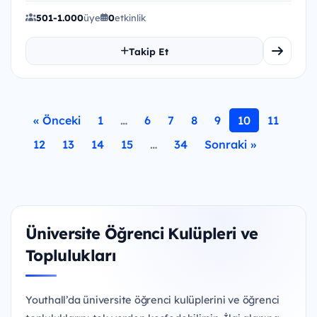
501-1.000
üye
0
etkinlik
Takip Et
« Önceki
1
…
6
7
8
9
10
11
12
13
14
15
…
34
Sonraki »
Üniversite Öğrenci Kulüpleri ve
Toplulukları
Youthall’da üniversite öğrenci kulüplerini ve öğrenci