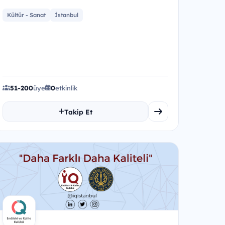
Kültür - Sanat
İstanbul
51-200
üye
0
etkinlik
Takip Et