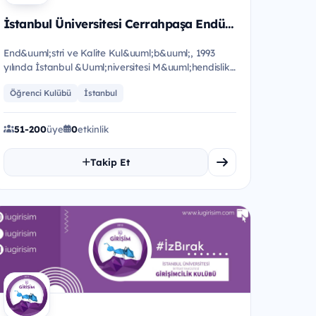
İstanbul Üniversitesi Cerrahpaşa Endüstri ve Kalite Kulübü
End&uuml;stri ve Kalite Kul&uuml;b&uuml;, 1993
yılında İstanbul &Uuml;niversitesi M&uuml;hendislik
Fak&uuml;ltesi End&uu...
Öğrenci Kulübü
İstanbul
51-200
üye
0
etkinlik
Takip Et