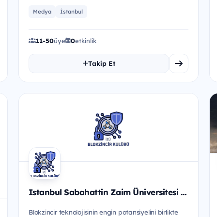
Medya
İstanbul
11-50
üye
0
etkinlik
Takip Et
Istanbul Sabahattin Zaim Üniversitesi Blokzincir Kulübü
Blokzincir teknolojisinin engin potansiyelini birlikte