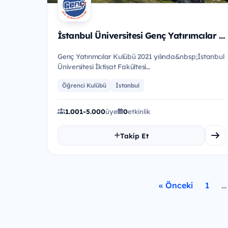
İstanbul Üniversitesi Genç Yatırımcılar Kulübü
Genç Yatırımcılar Kulübü 2021 yılında&nbsp;İstanbul
Üniversitesi İktisat Fakültesi
Beyazıt&nbsp;Kampüsü'nde kurulmuş üni...
Öğrenci Kulübü
İstanbul
1.001-5.000
üye
0
etkinlik
Takip Et
« Önceki
1
…