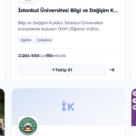
İstanbul Üniversitesi Bilgi ve Değişim Kulübü
Bilgi ve Değişim Kulübü: İstanbul Üniversitesi
bünyesinde bulunan ÖKM (Öğrenci Kültür
Merkezi)’ne bağlı faaliyet göstere...
Eğitim
İstanbul
201-500
üye
0
etkinlik
Takip Et
İK