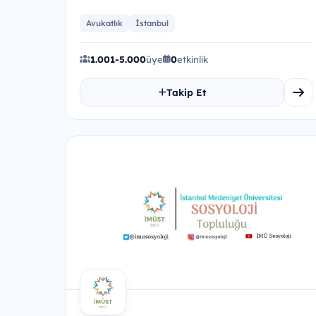
Avukatlık
İstanbul
1.001-5.000
üye
0
etkinlik
Takip Et