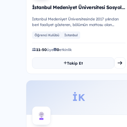
İstanbul Medeniyet Üniversitesi Sosyoloji Topluluğu
İstanbul Medeniyet Üniversitesinde 2017 yılından
beri faaliyet gösteren, bölümün mottosu olan
“Hayat İçin Sosyoloji" anl...
Öğrenci Kulübü
İstanbul
11-50
üye
0
etkinlik
Takip Et
İK