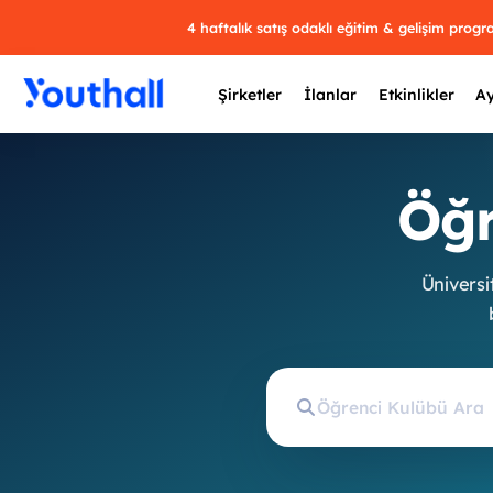
4 haftalık satış odaklı eğitim & gelişim prog
Şirketler
İlanlar
Etkinlikler
Ay
Öğr
Y
Üniversit
29 