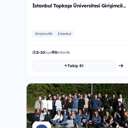
İstanbul Topkapı Üniversitesi Girişimcilik ve İnovasyon Kulübü
Girişimcilik
İstanbul
2-10
üye
0
etkinlik
Takip Et