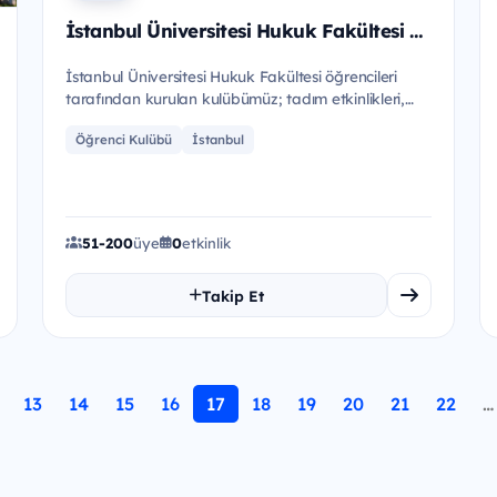
İstanbul Üniversitesi Hukuk Fakültesi Gastronomi Kulübü
İstanbul Üniversitesi Hukuk Fakültesi öğrencileri
tarafından kurulan kulübümüz; tadım etkinlikleri,
atölyeler ve gastron...
Öğrenci Kulübü
İstanbul
51-200
üye
0
etkinlik
Takip Et
13
14
15
16
17
18
19
20
21
22
…