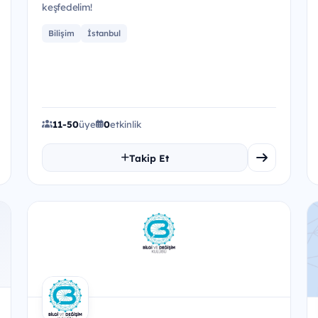
keşfedelim!
Bilişim
İstanbul
11-50
üye
0
etkinlik
Takip Et