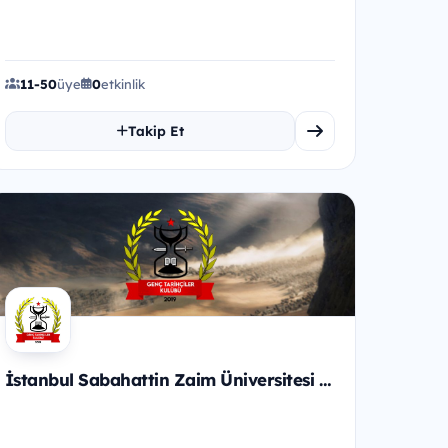
community that organizes student bus...
11-50
üye
0
etkinlik
Takip Et
İstanbul Sabahattin Zaim Üniversitesi Genç Tarihçiler Kulübü