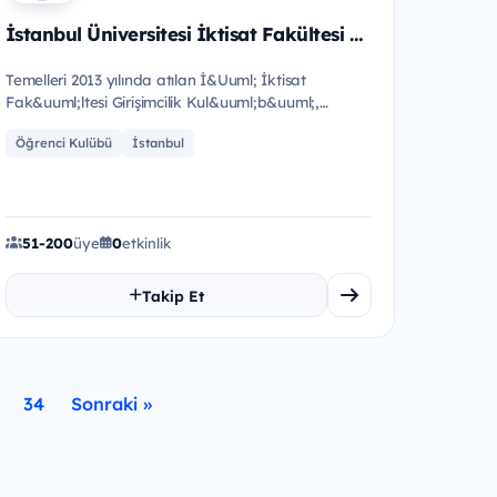
İstanbul Üniversitesi İktisat Fakültesi Girişimcilik Kulübü
Temelleri 2013 yılında atılan İ&Uuml; İktisat
Fak&uuml;ltesi Girişimcilik Kul&uuml;b&uuml;,
kuruluşundan kısa bir s&uuml...
Öğrenci Kulübü
İstanbul
51-200
üye
0
etkinlik
Takip Et
34
Sonraki »