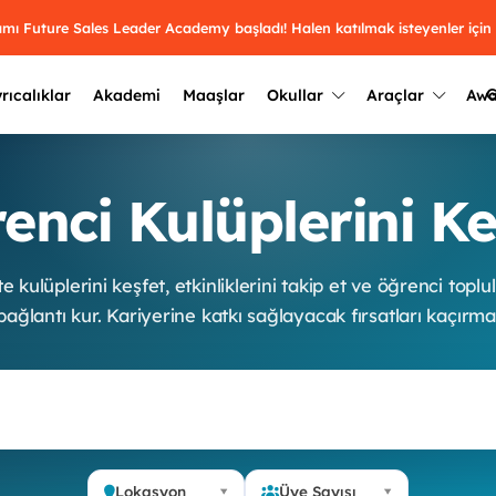
ramı Future Sales Leader Academy başladı! Halen katılmak isteyenler için
G
rıcalıklar
Akademi
Maaşlar
Okullar
Araçlar
Aw
Kazananlar
Geçmiş yılların sonuçları
enci Kulüplerini Ke
2025
Kazananları
Üniversite kulüplerini ve top
keşfet.
outh Awards 2026
2024
Kazananları
e kulüplerini keşfet, etkinliklerini takip et ve öğrenci toplu
Türkiye ve dünyadaki üniver
kategoride en iyileri sen seç.
bağlantı kur. Kariyerine katkı sağlayacak fırsatları kaçırma
hakkında bilgi al.
2023
Kazananları
Farklı liseleri incele ve onl
Oy ver
2022
yakından tanı.
Kazananları
Lokasyon
Üye Sayısı