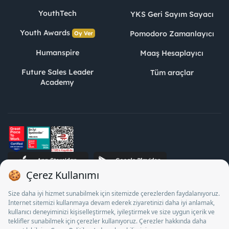
YouthTech
YKS Geri Sayım Sayacı
Youth Awards
Pomodoro Zamanlayıcı
Oy Ver
Humanspire
Maaş Hesaplayıcı
Future Sales Leader
Tüm araçlar
Academy
STJ İnsan Kaynakları Bilişim ve Danışmanlık A.Ş. Özel İstihdam
Bürosu Olarak 13/05/2025 - 12/05/2028 tarihleri arasında
faaliyette bulunmak üzere, Türkiye İş Kurumu tarafından