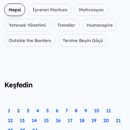
Hepsi
İşveren Markası
Motivasyon
Yetenek Yönetimi
Trendler
Humanspire
Outside the Borders
Tersine Beyin Göçü
Keşfedin
1
2
3
4
5
6
7
8
9
10
11
12
13
14
15
16
17
18
19
20
21