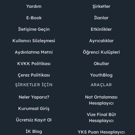
Yardım
Şirketler
E-Book
İlanlar
İletişime Geçin
Etkinlikler
Kullanıcı Sözleşmesi
Ayrıcalıklar
Aydınlatma Metni
Öğrenci Kulüpleri
KVKK Politikası
Okullar
Çerez Politikası
YouthBlog
ŞIRKETLER İÇIN
ARAÇLAR
Neler Yaparız?
Not Ortalaması
Hesaplayıcı
Kurumsal Giriş
Vize Final Büt
Ücretsiz Kayıt Ol
Hesaplayıcı
İK Blog
YKS Puan Hesaplayıcı