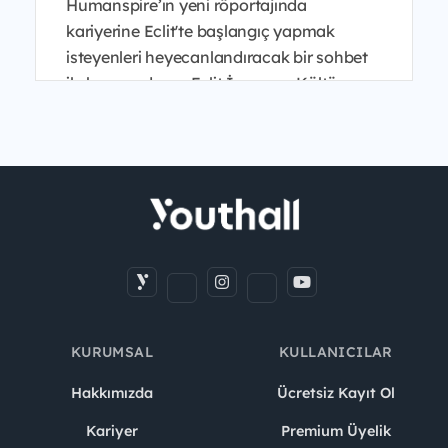
Humanspire’ın yeni röportajında
kariyerine Eclit'te başlangıç yapmak
isteyenleri heyecanlandıracak bir sohbet
ile karşınızdayız. Eclit İnsan ve Kültür
Genel Müdür Yardımcısı B...
KURUMSAL
KULLANICILAR
Hakkımızda
Ücretsiz Kayıt Ol
Kariyer
Premium Üyelik