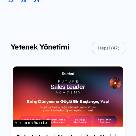
22
23
24
Yetenek Yönetimi
Hepsi (47)
YETENEK YÖNETIMI