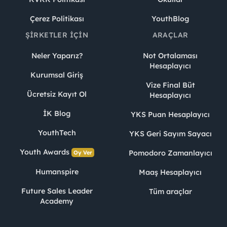
Çerez Politikası
YouthBlog
ŞIRKETLER İÇIN
ARAÇLAR
Neler Yaparız?
Not Ortalaması
Hesaplayıcı
Kurumsal Giriş
Vize Final Büt
Ücretsiz Kayıt Ol
Hesaplayıcı
İK Blog
YKS Puan Hesaplayıcı
YouthTech
YKS Geri Sayım Sayacı
Youth Awards
Pomodoro Zamanlayıcı
Oy Ver
Humanspire
Maaş Hesaplayıcı
Future Sales Leader
Tüm araçlar
Academy