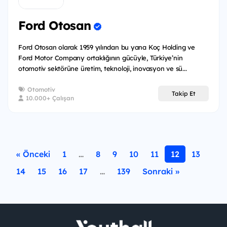
Ford Otosan
Ford Otosan olarak 1959 yılından bu yana Koç Holding ve
Ford Motor Company ortaklığının gücüyle, Türkiye’nin
otomotiv sektörüne üretim, teknoloji, inovasyon ve sü...
Otomotiv
Takip Et
10.000+ Çalışan
« Önceki
1
…
8
9
10
11
12
13
14
15
16
17
…
139
Sonraki »