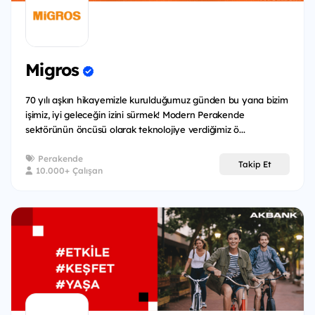
Migros
70 yılı aşkın hikayemizle kurulduğumuz günden bu yana bizim
işimiz, iyi geleceğin izini sürmek! Modern Perakende
sektörünün öncüsü olarak teknolojiye verdiğimiz ö...
Perakende
Takip Et
10.000+ Çalışan