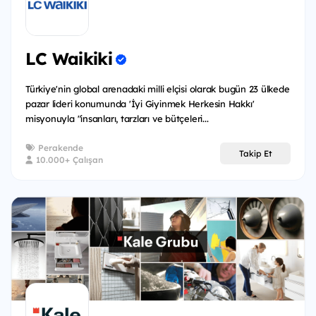
LC Waikiki
Türkiye'nin global arenadaki milli elçisi olarak bugün 23 ülkede
pazar lideri konumunda 'İyi Giyinmek Herkesin Hakkı'
misyonuyla "insanları, tarzları ve bütçeleri...
Perakende
Takip Et
10.000+ Çalışan