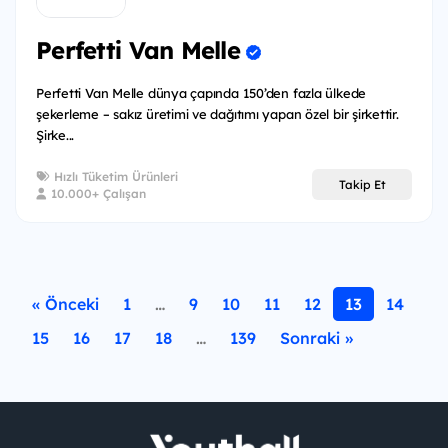
Perfetti Van Melle
Perfetti Van Melle dünya çapında 150’den fazla ülkede
şekerleme – sakız üretimi ve dağıtımı yapan özel bir şirkettir.
Şirke...
Hızlı Tüketim Ürünleri
Takip Et
10.000+ Çalışan
« Önceki
1
…
9
10
11
12
13
14
15
16
17
18
…
139
Sonraki »