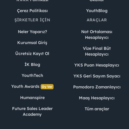
Çerez Politikası
YouthBlog
ŞIRKETLER İÇIN
ARAÇLAR
Neler Yaparız?
Not Ortalaması
Hesaplayıcı
Kurumsal Giriş
Vize Final Büt
Ücretsiz Kayıt Ol
Hesaplayıcı
İK Blog
YKS Puan Hesaplayıcı
YouthTech
YKS Geri Sayım Sayacı
Youth Awards
Pomodoro Zamanlayıcı
Oy Ver
Humanspire
Maaş Hesaplayıcı
Future Sales Leader
Tüm araçlar
Academy