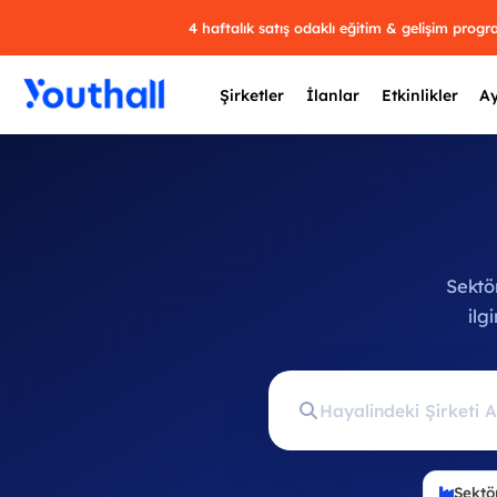
4 haftalık satış odaklı eğitim & gelişim prog
Şirketler
İlanlar
Etkinlikler
Ay
Y
Sektör
29 
ilg
Sektö