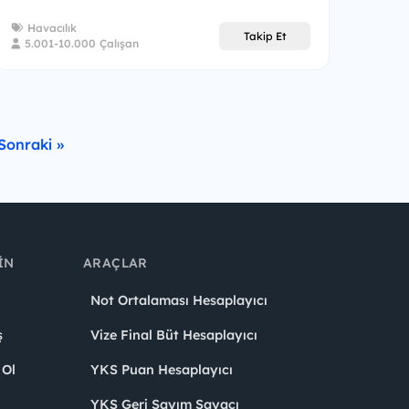
Havacılık
Takip Et
5.001-10.000 Çalışan
Sonraki »
IN
ARAÇLAR
Not Ortalaması Hesaplayıcı
ş
Vize Final Büt Hesaplayıcı
 Ol
YKS Puan Hesaplayıcı
YKS Geri Sayım Sayacı