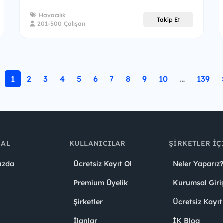
Havacılık
Takip Et
201-500 Çalışan
1
2
3
4
5
6
7
8
9
10
…
139
SAL
KULLANICILAR
ŞIRKETLER İÇ
ızda
Ücretsiz Kayıt Ol
Neler Yaparız?
Premium Üyelik
Kurumsal Giri
Şirketler
Ücretsiz Kayıt
İlanlar
İK Blog