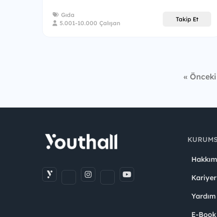
Gıda
Takip Et
5.001-10.000 Çalışan
« Önceki
KURUM
Hakkım
Kariyer
Yardım
E-Book