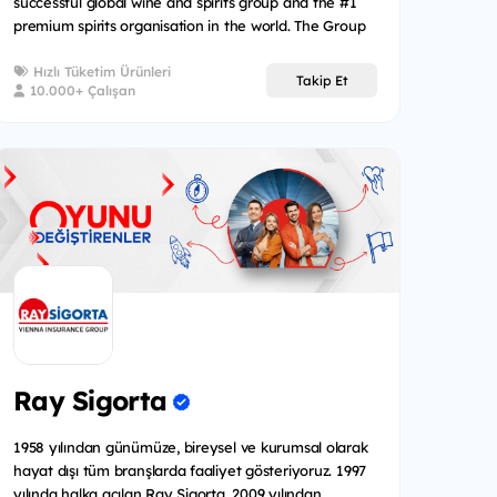
successful global wine and spirits group and the #1
premium spirits organisation in the world. The Group
represents...
Hızlı Tüketim Ürünleri
Takip Et
10.000+ Çalışan
Ray Sigorta
1958 yılından günümüze, bireysel ve kurumsal olarak
hayat dışı tüm branşlarda faaliyet gösteriyoruz. 1997
yılında halka açılan Ray Sigorta, 2009 yılından