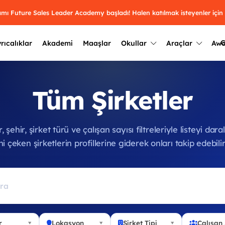
ramı Future Sales Leader Academy başladı! Halen katılmak isteyenler için
G
rıcalıklar
Akademi
Maaşlar
Okullar
Araçlar
Aw
Kazananlar
Geçmiş yılların sonuçları
Tüm Şirketler
2025
Kazananları
Üniversite kulüplerini ve top
keşfet.
outh Awards 2026
2024
Kazananları
, şehir, şirket türü ve çalışan sayısı filtreleriyle listeyi daralt
Türkiye ve dünyadaki üniver
kategoride en iyileri sen seç.
ini çeken şirketlerin profillerine giderek onları takip edebilir
hakkında bilgi al.
2023
Kazananları
Farklı liseleri incele ve onl
Oy ver
2022
yakından tanı.
Kazananları
r
Lokasyon
Şirket Tipi
Çalışan 