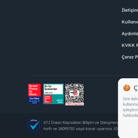
İletişi
Kullanı
Aydınl
KVKK Po
Çerez P
STJ İnsan Kaynakları Bilişim ve Danışmanlık A.Ş. Öz
tarih ve 18095710 sayılı karar uyarınca 1078 nolu bel