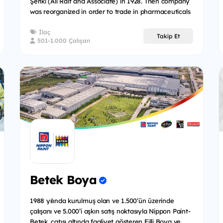
Şeriki (Ali Raif and Associate) in 1928. Then company
was reorganized in order to trade in pharmaceuticals
indu...
İlaç
Takip Et
501-1.000 Çalışan
Betek Boya
1988 yılında kurulmuş olan ve 1.500’ün üzerinde
çalışanı ve 5.000’i aşkın satış noktasıyla Nippon Paint-
Betek, çatısı altında faaliyet gösteren Filli Boya ve