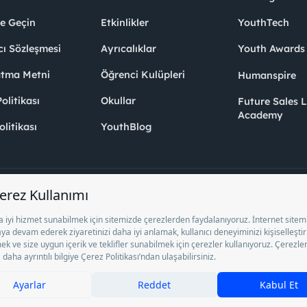
me Geçin
Etkinlikler
YouthTech
cı Sözleşmesi
Ayrıcalıklar
Youth Award
atma Metni
Öğrenci Kulüpleri
Humanspire
litikası
Okullar
Future Sales 
Academy
olitikası
YouthBlog
el İstihdam Bürosu Olarak 13/05/2025 - 12/05/2028 tarihleri arasında faaliy
ge ile faaliyet göstermektedir. 4904 sayılı kanun uyarınca iş arayanlardan ücre