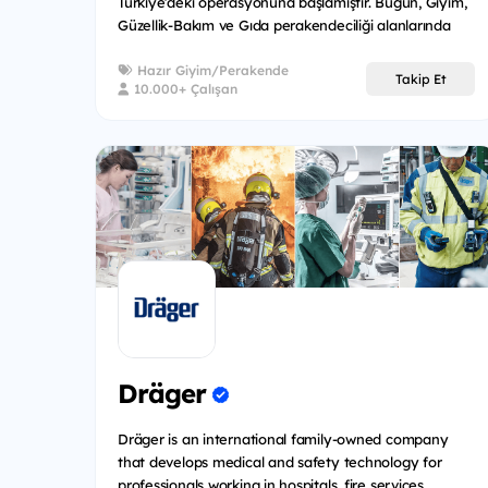
Türkiye’deki operasyonuna başlamıştır. Bugün, Giyim,
Güzellik-Bakım ve Gıda perakendeciliği alanlarında
Türkiy...
Hazır Giyim/Perakende
Takip Et
10.000+ Çalışan
Dräger
Dräger is an international family-owned company
that develops medical and safety technology for
professionals working in hospitals, fire services,