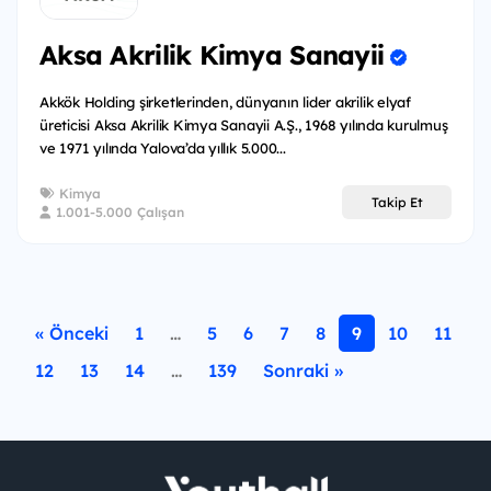
Aksa Akrilik Kimya Sanayii
Akkök Holding şirketlerinden, dünyanın lider akrilik elyaf
üreticisi Aksa Akrilik Kimya Sanayii A.Ş., 1968 yılında kurulmuş
ve 1971 yılında Yalova’da yıllık 5.000...
Kimya
Takip Et
1.001-5.000 Çalışan
« Önceki
1
…
5
6
7
8
9
10
11
12
13
14
…
139
Sonraki »