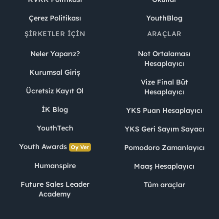
Çerez Politikası
YouthBlog
ŞIRKETLER İÇIN
ARAÇLAR
Neler Yaparız?
Not Ortalaması
Hesaplayıcı
Kurumsal Giriş
Vize Final Büt
Ücretsiz Kayıt Ol
Hesaplayıcı
İK Blog
YKS Puan Hesaplayıcı
YouthTech
YKS Geri Sayım Sayacı
Youth Awards
Pomodoro Zamanlayıcı
Oy Ver
Humanspire
Maaş Hesaplayıcı
Future Sales Leader
Tüm araçlar
Academy