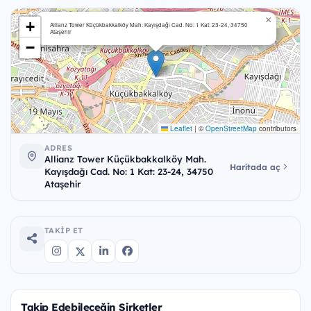
×
+
Allianz Tower Küçükbakkalköy Mah. Kayışdağı Cad. No: 1 Kat: 23-24, 34750
Ataşehir
−
Leaflet
|
©
OpenStreetMap
contributors
ADRES
Allianz Tower Küçükbakkalköy Mah.
Haritada aç
Kayışdağı Cad. No: 1 Kat: 23-24, 34750
Ataşehir
TAKIP ET
Takip Edebileceğin Şirketler