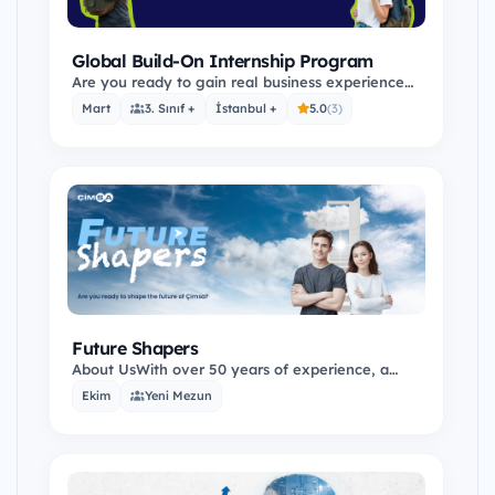
Global Build-On Internship Program
Are you ready to gain real business experience
with a global summer internship at Çimsa?
Mart
3. Sınıf +
İstanbul +
5.0
(3)
Founded in…
Future Shapers
About UsWith over 50 years of experience, a
wide range of products, innovative employees,
Ekim
Yeni Mezun
and a…