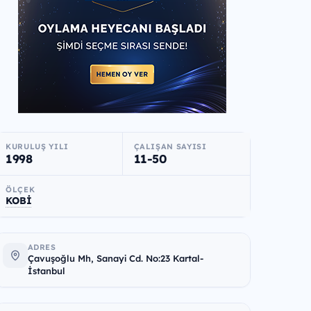
KURULUŞ YILI
ÇALIŞAN SAYISI
1998
11-50
ÖLÇEK
KOBİ
ADRES
Çavuşoğlu Mh, Sanayi Cd. No:23 Kartal-
İstanbul