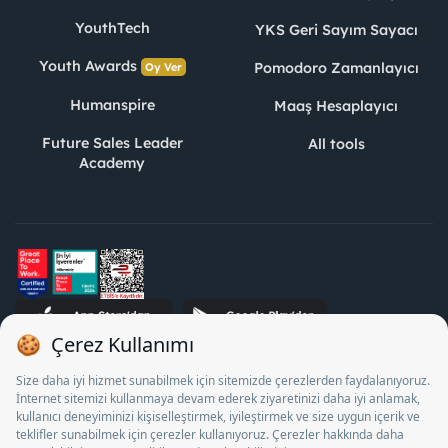
YouthTech
YKS Geri Sayım Sayacı
Youth Awards
Pomodoro Zamanlayıcı
Oy Ver
Humanspire
Maaş Hesaplayıcı
Future Sales Leader
All tools
Academy
STJ Human Resources Informatics and Consultancy Inc. as a
Private Employment Agency to operate between 13/05/2025 -
12/05/2028, Turkey Employment Agency by 18/04/2025 date