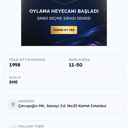
YEAR OF FOUNDING
EMPLOYEES
1998
11-50
SCALE
SME
ADDRESS
Çavuşoğlu Mh, Sanayi Cd. No:23 Kartal-İstanbul
FOLLOW THEM