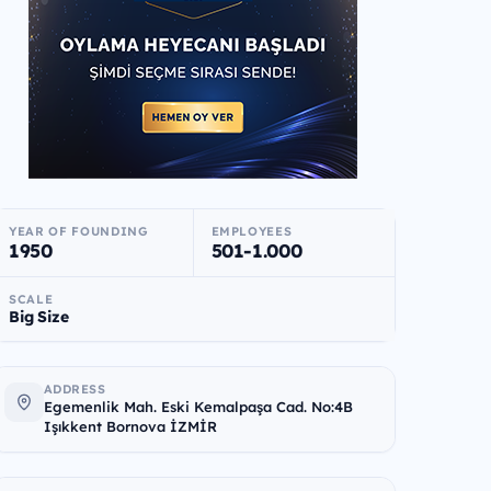
YEAR OF FOUNDING
EMPLOYEES
1950
501-1.000
SCALE
Big Size
ADDRESS
Egemenlik Mah. Eski Kemalpaşa Cad. No:4B
Işıkkent Bornova İZMİR