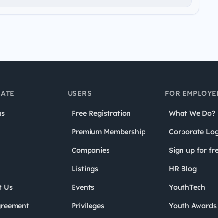
ATE
USERS
FOR EMPLOYE
us
Free Registration
What We Do?
Premium Membership
Corporate Log
Companies
Sign up for fr
Listings
HR Blog
t Us
Events
YouthTech
greement
Privileges
Youth Award