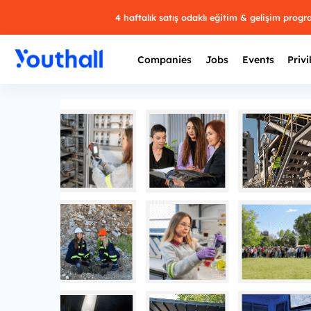
4 haftalık satış odaklı eğitim & gelişim prog
Companies
Jobs
Events
Privi