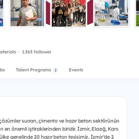
aterials
·
1.363 follower
bs
Talent Programs
Events
2
 çözümler sunan, çimento ve hazır beton sektörünün
en önemli iştiraklerinden biridir. İzmir, Elazığ, Kars
lke genelinde 20 hazır beton tesisimiz, İzmir’de 2