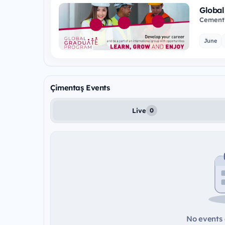
Global
Cementi
industry
June
Çimentaş Events
Live
0
No events a