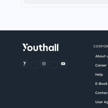
CORPOR
About 
Career
Help
E-Book
Contac
User A