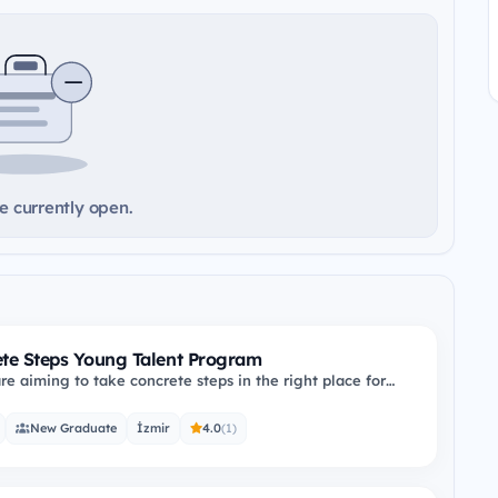
e currently open.
te Steps Young Talent Program
re aiming to take concrete steps in the right place for
reer while supporting…
New Graduate
İzmir
4.0
(1)