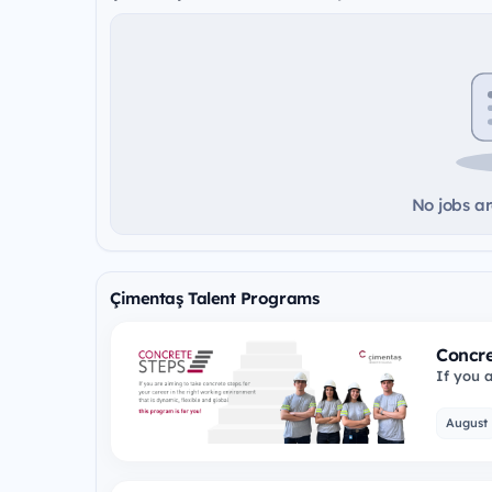
No jobs ar
Çimentaş Talent Programs
Concre
If you a
your ca
August