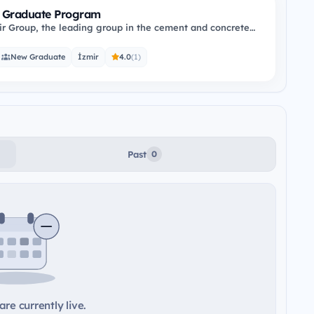
 Graduate Program
r Group, the leading group in the cement and concrete
 is offering an ‘International…
New Graduate
İzmir
4.0
(1)
Past
0
re currently live.