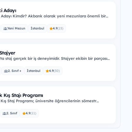
ci Adayı
i Adayı Kimdir? Akbank olarak yeni mezunlara önemli bir
ç fırsatı sunuyoruz…
Yeni Mezun
İstanbul
4.9
(15)
Stajyer
a staj gerçek bir iş deneyimidir. Stajyer ekibin bir parçası
leceğin bankacılığını…
2. Sınıf +
İstanbul
4.9
(30)
 Kış Stajı Programı
Kış Staj Programı; üniversite öğrencilerinin sömestr
de iş hayatını deneyimlemelerini…
2. Sınıf
4.9
(11)