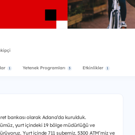
akipçi
lar
Yetenek Programları
Etkinlikler
1
3
1
aret bankası olarak Adana’da kurulduk.
ğümüz, yurt içindeki 19 bölge müdürlüğü ve
dürüyoruz. Yurt içinde 711 şubemiz, 5300 ATM’miz ve