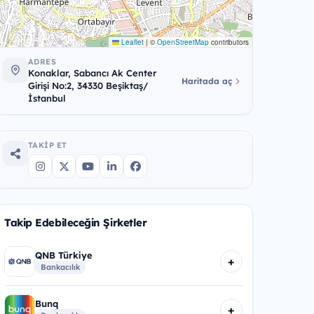
Leaflet
|
©
OpenStreetMap
contributors
ADRES
Konaklar, Sabancı Ak Center
Haritada aç
Girişi No:2, 34330 Beşiktaş/
İstanbul
TAKIP ET
Takip Edebileceğin Şirketler
QNB Türkiye
+
Bankacılık
Bunq
+