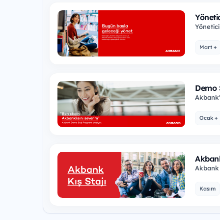
Yöneti
Yönetic
başlangı
Mart +
Demo 
Akbank’t
olur, ge
Ocak +
Akbank
Akbank 
dönemin
Kasım