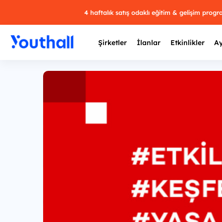
4 haftalık satış odaklı eğitim & gelişim prog
Şirketler
İlanlar
Etkinlikler
Ay
Y
29 