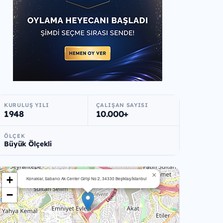
KURULUŞ YILI
ÇALIŞAN SAYISI
1948
10.000+
ÖLÇEK
Büyük Ölçekli
×
+
Konaklar, Sabancı Ak Center Girişi No:2, 34330 Beşiktaş/İstanbul
−