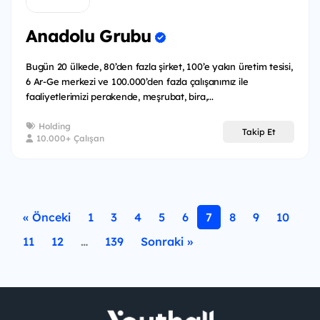
Anadolu Grubu
Bugün 20 ülkede, 80’den fazla şirket, 100’e yakın üretim tesisi,
6 Ar-Ge merkezi ve 100.000’den fazla çalışanımız ile
faaliyetlerimizi perakende, meşrubat, bira,...
Holding
Takip Et
10.000+ Çalışan
« Önceki
1
3
4
5
6
7
8
9
10
11
12
…
139
Sonraki »