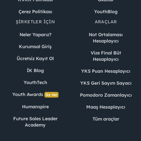
Çerez Politikası
YouthBlog
ŞIRKETLER İÇIN
ARAÇLAR
Neler Yaparız?
Not Ortalaması
Hesaplayıcı
Kurumsal Giriş
Vize Final Büt
Ücretsiz Kayıt Ol
Hesaplayıcı
İK Blog
YKS Puan Hesaplayıcı
YouthTech
YKS Geri Sayım Sayacı
Youth Awards
Pomodoro Zamanlayıcı
Oy Ver
Humanspire
Maaş Hesaplayıcı
Future Sales Leader
Tüm araçlar
Academy