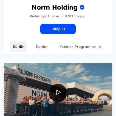
Norm Holding
Endüstriyel Ürünler
·
8.021 takipçi
Takip Et
Kültür
İlanlar
Yetenek Programları
E
2