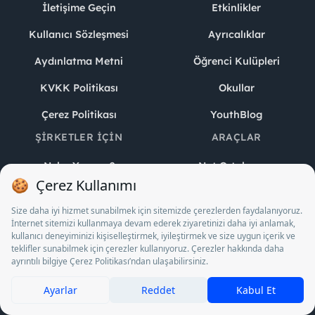
İletişime Geçin
Etkinlikler
Kullanıcı Sözleşmesi
Ayrıcalıklar
Aydınlatma Metni
Öğrenci Kulüpleri
KVKK Politikası
Okullar
Çerez Politikası
YouthBlog
ŞIRKETLER İÇIN
ARAÇLAR
Neler Yaparız?
Not Ortalaması
Hesaplayıcı
Kurumsal Giriş
Vize Final Büt
Ücretsiz Kayıt Ol
Hesaplayıcı
İK Blog
YKS Puan Hesaplayıcı
YouthTech
YKS Geri Sayım Sayacı
Youth Awards
Pomodoro Zamanlayıcı
Oy Ver