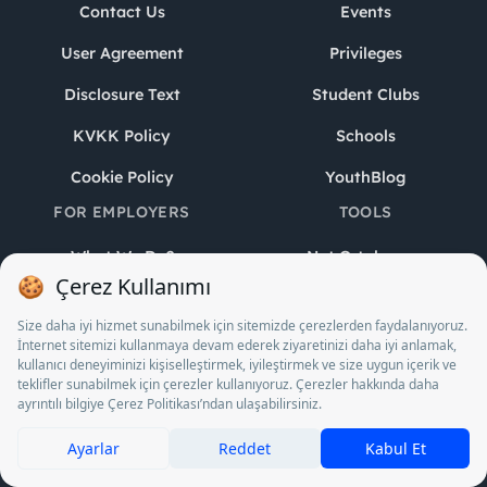
Contact Us
Events
User Agreement
Privileges
Disclosure Text
Student Clubs
KVKK Policy
Schools
Cookie Policy
YouthBlog
FOR EMPLOYERS
TOOLS
What We Do?
Not Ortalaması
Hesaplayıcı
Corporate Login
Vize Final Büt
Sign up for free
Hesaplayıcı
HR Blog
YKS Puan Hesaplayıcı
YouthTech
YKS Geri Sayım Sayacı
Youth Awards
Pomodoro Zamanlayıcı
Oy Ver