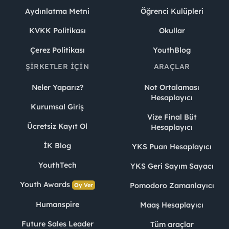
Aydınlatma Metni
Öğrenci Kulüpleri
KVKK Politikası
Okullar
Çerez Politikası
YouthBlog
ŞIRKETLER İÇIN
ARAÇLAR
Neler Yaparız?
Not Ortalaması
Hesaplayıcı
Kurumsal Giriş
Vize Final Büt
Ücretsiz Kayıt Ol
Hesaplayıcı
İK Blog
YKS Puan Hesaplayıcı
YouthTech
YKS Geri Sayım Sayacı
Youth Awards
Pomodoro Zamanlayıcı
Oy Ver
Humanspire
Maaş Hesaplayıcı
Future Sales Leader
Tüm araçlar