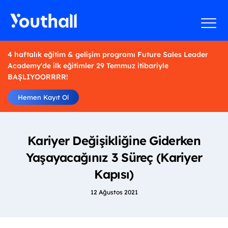
4 haftalık eğitim & gelişim programı Future Sales Leader
Academy'de ilk eğitimler 29 Temmuz itibariyle
BAŞLIYOORRRR!
Hemen Kayıt Ol
Kariyer Değişikliğine Giderken
Yaşayacağınız 3 Süreç (Kariyer
Kapısı)
12 Ağustos 2021