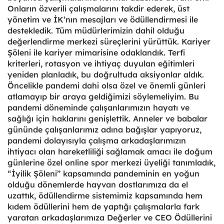
Onların özverili çalışmalarını takdir ederek, üst
yönetim ve İK’nın mesajları ve ödüllendirmesi ile
destekledik. Tüm müdürlerimizin dahil olduğu
değerlendirme merkezi süreçlerini yürüttük. Kariyer
Şöleni ile kariyer mimarisine odaklandık. Terfi
kriterleri, rotasyon ve ihtiyaç duyulan eğitimleri
yeniden planladık, bu doğrultuda aksiyonlar aldık.
Öncelikle pandemi dahi olsa özel ve önemli günleri
atlamayıp bir araya geldiğimizi söylemeliyim. Bu
pandemi döneminde çalışanlarımızın hayatı ve
sağlığı için haklarını genişlettik. Anneler ve babalar
gününde çalışanlarımız adına bağışlar yapıyoruz,
pandemi dolayısıyla çalışma arkadaşlarımızın
ihtiyacı olan hareketliliği sağlamak amacı ile doğum
günlerine özel online spor merkezi üyeliği tanımladık,
“İyilik Şöleni” kapsamında pandeminin en yoğun
olduğu dönemlerde hayvan dostlarımıza da el
uzattık, ödüllendirme sistemimiz kapsamında hem
kıdem ödüllerini hem de yaptığı çalışmalarla fark
yaratan arkadaşlarımıza Değerler ve CEO Ödüllerini