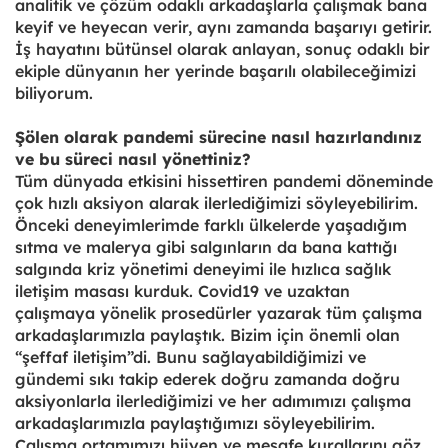
analitik ve çözüm odaklı arkadaşlarla çalışmak bana
keyif ve heyecan verir, aynı zamanda başarıyı getirir.
İş hayatını bütünsel olarak anlayan, sonuç odaklı bir
ekiple dünyanın her yerinde başarılı olabileceğimizi
biliyorum.
Şölen olarak pandemi sürecine nasıl hazırlandınız
ve bu süreci nasıl yönettiniz?
Tüm dünyada etkisini hissettiren pandemi döneminde
çok hızlı aksiyon alarak ilerlediğimizi söyleyebilirim.
Önceki deneyimlerimde farklı ülkelerde yaşadığım
sıtma ve malerya gibi salgınların da bana kattığı
salgında kriz yönetimi deneyimi ile hızlıca sağlık
iletişim masası kurduk. Covid19 ve uzaktan
çalışmaya yönelik prosedürler yazarak tüm çalışma
arkadaşlarımızla paylaştık. Bizim için önemli olan
“şeffaf iletişim”di. Bunu sağlayabildiğimizi ve
gündemi sıkı takip ederek doğru zamanda doğru
aksiyonlarla ilerlediğimizi ve her adımımızı çalışma
arkadaşlarımızla paylaştığımızı söyleyebilirim.
Çalışma ortamımızı hijyen ve mesafe kurallarını göz