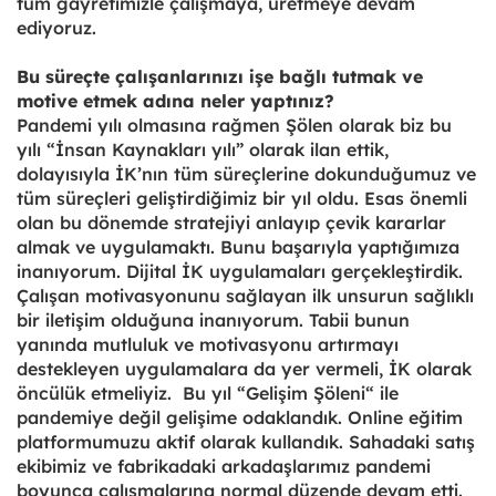
tüm gayretimizle çalışmaya, üretmeye devam
ediyoruz.
Bu süreçte çalışanlarınızı işe bağlı tutmak ve
motive etmek adına neler yaptınız?
Pandemi yılı olmasına rağmen Şölen olarak biz bu
yılı “İnsan Kaynakları yılı” olarak ilan ettik,
dolayısıyla İK’nın tüm süreçlerine dokunduğumuz ve
tüm süreçleri geliştirdiğimiz bir yıl oldu. Esas önemli
olan bu dönemde stratejiyi anlayıp çevik kararlar
almak ve uygulamaktı. Bunu başarıyla yaptığımıza
inanıyorum. Dijital İK uygulamaları gerçekleştirdik.
Çalışan motivasyonunu sağlayan ilk unsurun sağlıklı
bir iletişim olduğuna inanıyorum. Tabii bunun
yanında mutluluk ve motivasyonu artırmayı
destekleyen uygulamalara da yer vermeli, İK olarak
öncülük etmeliyiz. Bu yıl “Gelişim Şöleni“ ile
pandemiye değil gelişime odaklandık. Online eğitim
platformumuzu aktif olarak kullandık. Sahadaki satış
ekibimiz ve fabrikadaki arkadaşlarımız pandemi
boyunca çalışmalarına normal düzende devam etti.