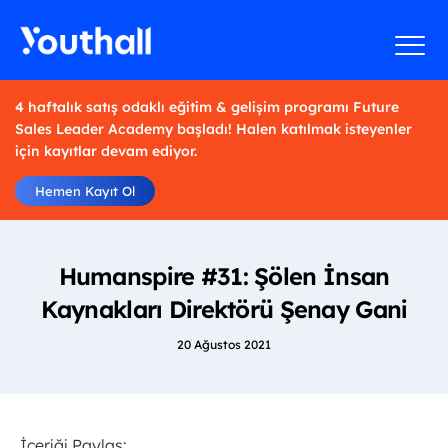
4 haftalık satış odaklı eğitim & gelişim programı Future
Sales Leader Academy başladı! Halen katılmak isteyenler
için kayıtlar devam ediyor.
Hemen Kayıt Ol
Humanspire #31: Şölen İnsan
Kaynakları Direktörü Şenay Gani
20 Ağustos 2021
İçeriği Paylaş: