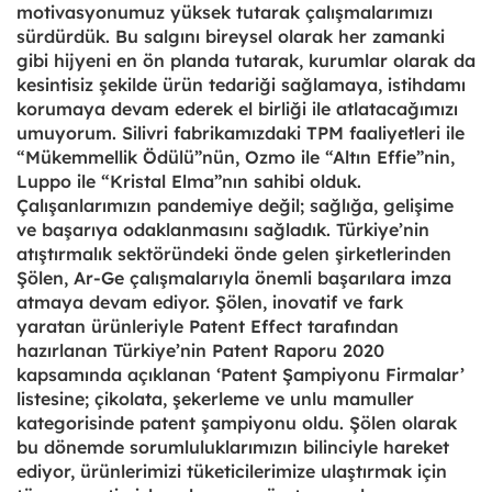
motivasyonumuz yüksek tutarak çalışmalarımızı
sürdürdük. Bu salgını bireysel olarak her zamanki
gibi hijyeni en ön planda tutarak, kurumlar olarak da
kesintisiz şekilde ürün tedariği sağlamaya, istihdamı
korumaya devam ederek el birliği ile atlatacağımızı
umuyorum. Silivri fabrikamızdaki TPM faaliyetleri ile
“Mükemmellik Ödülü”nün, Ozmo ile “Altın Effie”nin,
Luppo ile “Kristal Elma”nın sahibi olduk.
Çalışanlarımızın pandemiye değil; sağlığa, gelişime
ve başarıya odaklanmasını sağladık. Türkiye’nin
atıştırmalık sektöründeki önde gelen şirketlerinden
Şölen, Ar-Ge çalışmalarıyla önemli başarılara imza
atmaya devam ediyor. Şölen, inovatif ve fark
yaratan ürünleriyle Patent Effect tarafından
hazırlanan Türkiye’nin Patent Raporu 2020
kapsamında açıklanan ‘Patent Şampiyonu Firmalar’
listesine; çikolata, şekerleme ve unlu mamuller
kategorisinde patent şampiyonu oldu. Şölen olarak
bu dönemde sorumluluklarımızın bilinciyle hareket
ediyor, ürünlerimizi tüketicilerimize ulaştırmak için