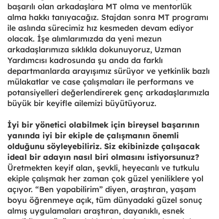
başarılı olan arkadaşlara MT olma ve mentorlük
alma hakkı tanıyacağız. Stajdan sonra MT programı
ile aslında sürecimiz hız kesmeden devam ediyor
olacak. İşe alımlarımızda da yeni mezun
arkadaşlarımıza sıklıkla dokunuyoruz, Uzman
Yardımcısı kadrosunda şu anda da farklı
departmanlarda arayışımız sürüyor ve yetkinlik bazlı
mülakatlar ve case çalışmaları ile performans ve
potansiyelleri değerlendirerek genç arkadaşlarımızla
büyük bir keyifle ailemizi büyütüyoruz.
İyi bir yönetici olabilmek için bireysel başarının
yanında iyi bir ekiple de çalışmanın önemli
olduğunu söyleyebiliriz. Siz ekibinizde çalışacak
ideal bir adayın nasıl biri olmasını istiyorsunuz?
Üretmekten keyif alan, şevkli, heyecanlı ve tutkulu
ekiple çalışmak her zaman çok güzel yeniliklere yol
açıyor. “Ben yapabilirim” diyen, araştıran, yaşam
boyu öğrenmeye açık, tüm dünyadaki güzel sonuç
almış uygulamaları araştıran, dayanıklı, esnek