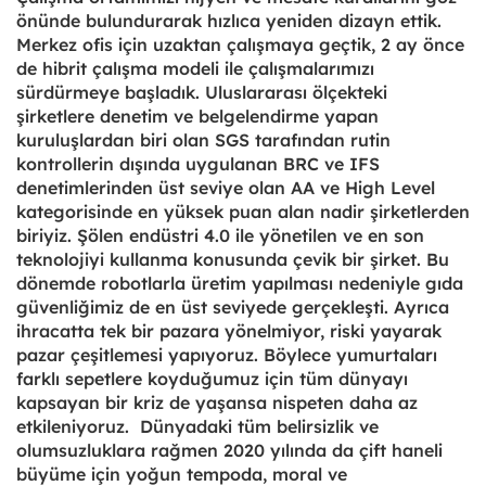
önünde bulundurarak hızlıca yeniden dizayn ettik.
Merkez ofis için uzaktan çalışmaya geçtik, 2 ay önce
de hibrit çalışma modeli ile çalışmalarımızı
sürdürmeye başladık. Uluslararası ölçekteki
şirketlere denetim ve belgelendirme yapan
kuruluşlardan biri olan SGS tarafından rutin
kontrollerin dışında uygulanan BRC ve IFS
denetimlerinden üst seviye olan AA ve High Level
kategorisinde en yüksek puan alan nadir şirketlerden
biriyiz. Şölen endüstri 4.0 ile yönetilen ve en son
teknolojiyi kullanma konusunda çevik bir şirket. Bu
dönemde robotlarla üretim yapılması nedeniyle gıda
güvenliğimiz de en üst seviyede gerçekleşti. Ayrıca
ihracatta tek bir pazara yönelmiyor, riski yayarak
pazar çeşitlemesi yapıyoruz. Böylece yumurtaları
farklı sepetlere koyduğumuz için tüm dünyayı
kapsayan bir kriz de yaşansa nispeten daha az
etkileniyoruz. Dünyadaki tüm belirsizlik ve
olumsuzluklara rağmen 2020 yılında da çift haneli
büyüme için yoğun tempoda, moral ve