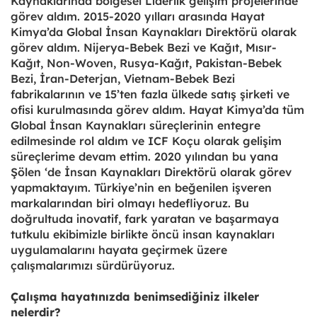
Kaynaklarında bölgesel Liderlik gelişim projelerinde
görev aldım. 2015-2020 yılları arasında Hayat
Kimya’da Global İnsan Kaynakları Direktörü olarak
görev aldım. Nijerya-Bebek Bezi ve Kağıt, Mısır-
Kağıt, Non-Woven, Rusya-Kağıt, Pakistan-Bebek
Bezi, İran-Deterjan, Vietnam-Bebek Bezi
fabrikalarının ve 15’ten fazla ülkede satış şirketi ve
ofisi kurulmasında görev aldım. Hayat Kimya’da tüm
Global İnsan Kaynakları süreçlerinin entegre
edilmesinde rol aldım ve ICF Koçu olarak gelişim
süreçlerime devam ettim. 2020 yılından bu yana
Şölen ‘de İnsan Kaynakları Direktörü olarak görev
yapmaktayım. Türkiye’nin en beğenilen işveren
markalarından biri olmayı hedefliyoruz. Bu
doğrultuda inovatif, fark yaratan ve başarmaya
tutkulu ekibimizle birlikte öncü insan kaynakları
uygulamalarını hayata geçirmek üzere
çalışmalarımızı sürdürüyoruz.
Çalışma hayatınızda benimsediğiniz ilkeler
nelerdir?