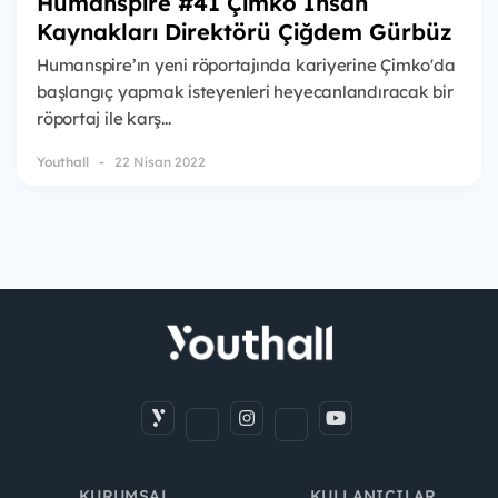
Humanspire #41 Çimko İnsan
Kaynakları Direktörü Çiğdem Gürbüz
Humanspire’ın yeni röportajında kariyerine Çimko'da
başlangıç yapmak isteyenleri heyecanlandıracak bir
röportaj ile karş...
Youthall
22 Nisan 2022
KURUMSAL
KULLANICILAR