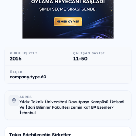
KURULUŞ YILI
ÇALIŞAN SAYISI
2016
11-50
ÖLÇEK
company.type.60
ADRES
Yıldız Teknik Üniversitesi Davutpaşa Kampüsü İktisadi
Ve İdari Bilimler Fakültesi zemin kat B9 Esenler/
İstanbul
Takip Edebileceğin Şirketler