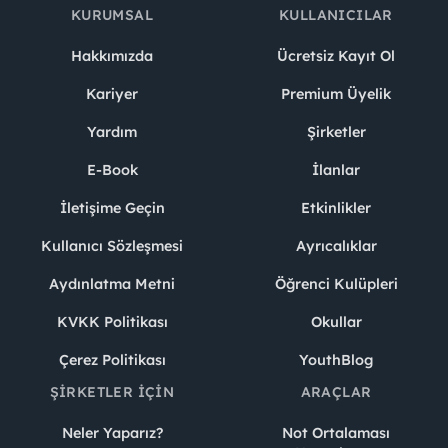
KURUMSAL
KULLANICILAR
Hakkımızda
Ücretsiz Kayıt Ol
Kariyer
Premium Üyelik
Yardım
Şirketler
E-Book
İlanlar
İletişime Geçin
Etkinlikler
Kullanıcı Sözleşmesi
Ayrıcalıklar
Aydınlatma Metni
Öğrenci Kulüpleri
KVKK Politikası
Okullar
Çerez Politikası
YouthBlog
ŞIRKETLER İÇIN
ARAÇLAR
Neler Yaparız?
Not Ortalaması