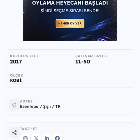
KURULUŞ YILI
ÇALIŞAN SAYISI
2017
11-50
ÖLÇEK
KOBİ
ADRES
Esentepe / Şişli / TR
TAKIP ET