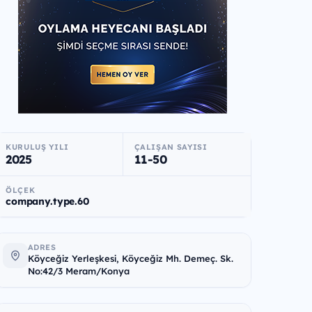
KURULUŞ YILI
ÇALIŞAN SAYISI
2025
11-50
ÖLÇEK
company.type.60
ADRES
Köyceğiz Yerleşkesi, Köyceğiz Mh. Demeç. Sk.
No:42/3 Meram/Konya