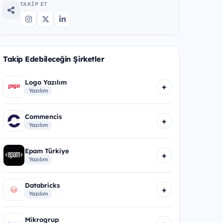
TAKIP ET
Takip Edebileceğin Şirketler
Logo Yazılım
+
Yazılım
Commencis
+
Yazılım
Epam Türkiye
+
Yazılım
Databricks
+
Yazılım
Mikrogrup