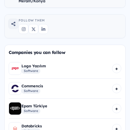
Meram/Konya
FOLLOW THEM
Companies you can follow
Logo Yazılım
+
Software
Commencis
+
Software
Epam Türkiye
+
Software
Databricks
+