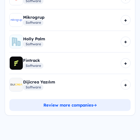
Software
Mikrogrup
+
Software
Holly Palm
+
Software
Fintrack
+
Software
Dijicrea Yazılım
+
Software
Review more companies