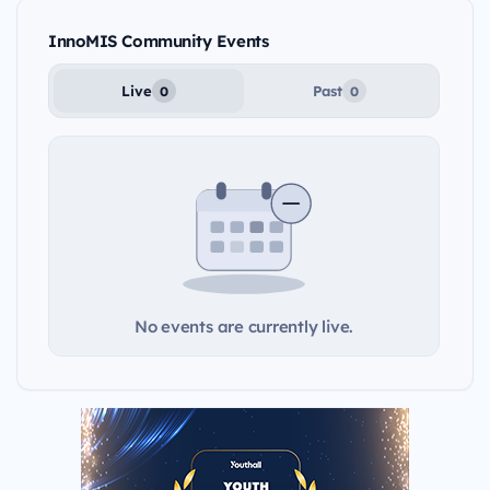
InnoMIS Community Events
Live
Past
0
0
No events are currently live.