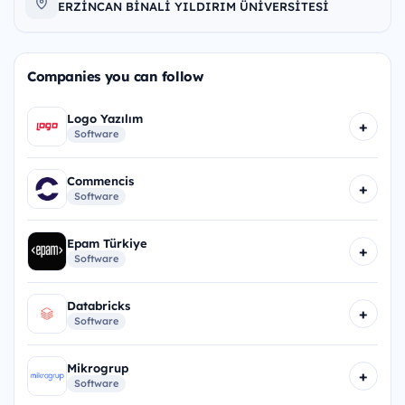
ERZİNCAN BİNALİ YILDIRIM ÜNİVERSİTESİ
Companies you can follow
Logo Yazılım
+
Software
Commencis
+
Software
Epam Türkiye
+
Software
Databricks
+
Software
Mikrogrup
+
Software