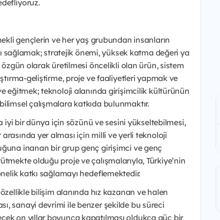
defliyoruz.
enekli gençlerin ve her yaş grubundan insanların
rını sağlamak; stratejik önemi, yüksek katma değeri ya
e özgün olarak üretilmesi öncelikli olan ürün, sistem
aştırma-geliştirme, proje ve faaliyetleri yapmak ve
e eğitmek; teknoloji alanında girişimcilik kültürünün
bilimsel çalışmalara katkıda bulunmaktır.
a iyi bir dünya için sözünü ve sesini yükseltebilmesi,
rasında yer alması için milli ve yerli teknoloji
uğuna inanan bir grup genç girişimci ve genç
ütmekte olduğu proje ve çalışmalarıyla, Türkiye’nin
önelik katkı sağlamayı hedeflemektedir.
özellikle bilişim alanında hız kazanan ve halen
, sanayi devrimi ile benzer şekilde bu süreci
cek on yıllar boyunca kapatılması oldukça güç bir