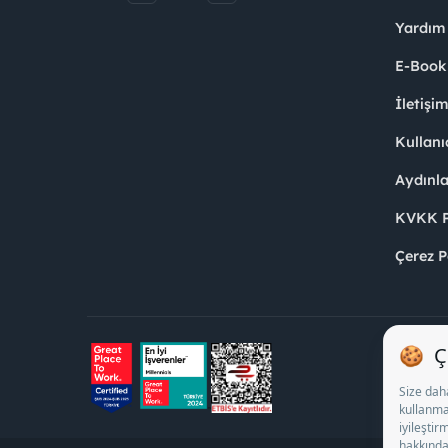
Yardım
E-Book
İletişi
Kullanı
Aydınl
KVKK Po
Çerez P