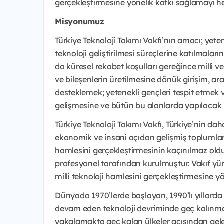
gerçekleştirmesine yönelik katkı sağlamayı he
Misyonumuz
Türkiye Teknoloji Takımı Vakfı’nın amacı; yet
teknoloji geliştirilmesi süreçlerine katılmala
da küresel rekabet koşulları gereğince milli v
ve bileşenlerin üretilmesine dönük girişim, ar
desteklemek; yetenekli gençleri tespit etmek v
gelişmesine ve bütün bu alanlarda yapılacak 
Türkiye Teknoloji Takımı Vakfı, Türkiye’nin dah
ekonomik ve insani açıdan gelişmiş toplumlar a
hamlesini gerçekleştirmesinin kaçınılmaz old
profesyonel tarafından kurulmuştur. Vakıf yür
milli teknoloji hamlesini gerçekleştirmesine y
Dünyada 1970’lerde başlayan, 1990’lı yıllarda 
devam eden teknoloji devriminde geç kalınması
yakalamakta geç kalan ülkeler açısından gele