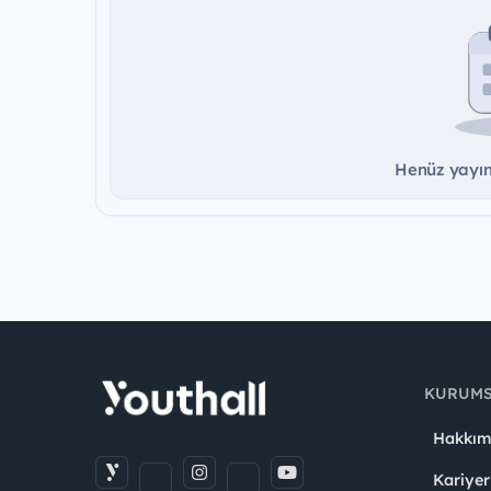
Henüz yayınd
KURUM
Hakkım
Kariyer