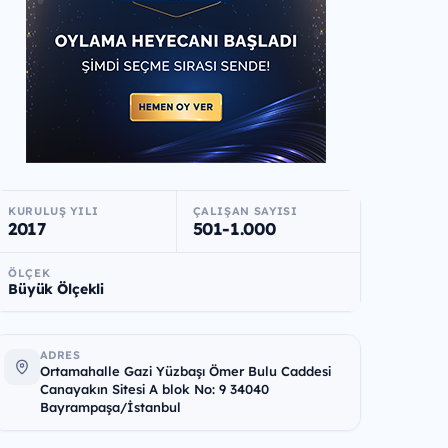
KURULUŞ YILI
ÇALIŞAN SAYISI
2017
501-1.000
ÖLÇEK
Büyük Ölçekli
ADRES
Ortamahalle Gazi Yüzbaşı Ömer Bulu Caddesi
Canayakın Sitesi A blok No: 9 34040
Bayrampaşa/İstanbul