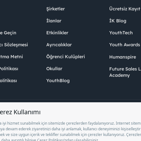
Şirketler
Ücretsiz Kayıt
İlanlar
İK Blog
me Geçin
Etkinlikler
YouthTech
cı Sözleşmesi
Ayrıcalıklar
Youth Award
atma Metni
Öğrenci Kulüpleri
Humanspire
litikası
Okullar
Future Sales 
Academy
olitikası
YouthBlog