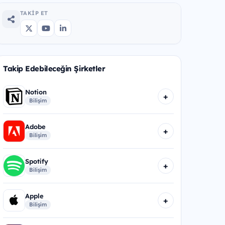
TAKIP ET
Takip Edebileceğin Şirketler
Notion
+
Bilişim
Adobe
+
Bilişim
Spotify
+
Bilişim
Apple
+
Bilişim