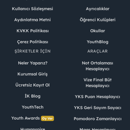
Kullanıcı Sözleşmesi
Ayrıcalıklar
Aydınlatma Metni
Öğrenci Kulüpleri
KVKK Politikası
Okullar
Çerez Politikası
YouthBlog
ŞIRKETLER İÇIN
ARAÇLAR
Neler Yaparız?
Not Ortalaması
Hesaplayıcı
Kurumsal Giriş
Vize Final Büt
Ücretsiz Kayıt Ol
Hesaplayıcı
İK Blog
YKS Puan Hesaplayıcı
YouthTech
YKS Geri Sayım Sayacı
Youth Awards
Pomodoro Zamanlayıcı
Oy Ver
Humanspire
Maaş Hesaplayıcı