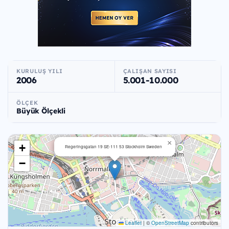
KURULUŞ YILI
ÇALIŞAN SAYISI
2006
5.001-10.000
ÖLÇEK
Büyük Ölçekli
×
+
Regeringsgatan 19 SE-111 53 Stockholm Sweden
−
Leaflet
|
©
OpenStreetMap
contributors