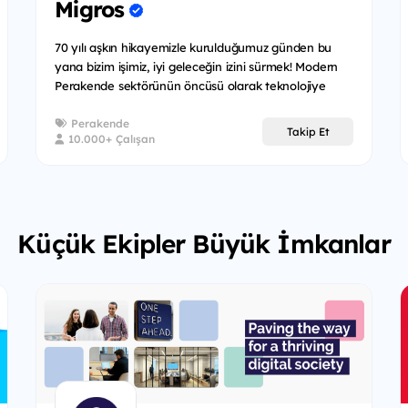
Migros
70 yılı aşkın hikayemizle kurulduğumuz günden bu
yana bizim işimiz, iyi geleceğin izini sürmek! Modern
Perakende sektörünün öncüsü olarak teknolojiye
verdiğimiz ö...
Perakende
Takip Et
10.000+ Çalışan
Küçük Ekipler Büyük İmkanlar