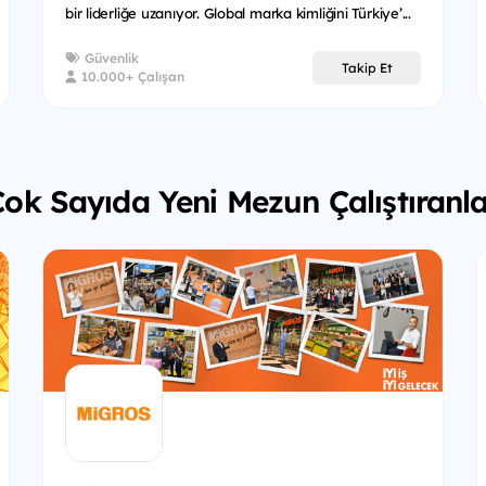
bir liderliğe uzanıyor. Global marka kimliğini Türkiye’...
Güvenlik
Takip Et
10.000+ Çalışan
ok Sayıda Yeni Mezun Çalıştıranl