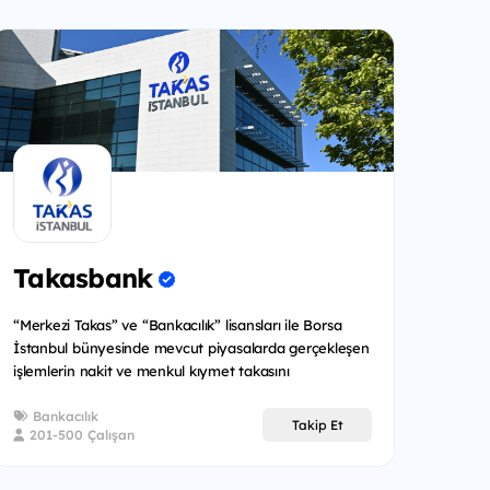
Takasbank
“Merkezi Takas” ve “Bankacılık” lisansları ile Borsa
İstanbul bünyesinde mevcut piyasalarda gerçekleşen
işlemlerin nakit ve menkul kıymet takasını
sonuçlandırmak...
Bankacılık
Takip Et
201-500 Çalışan