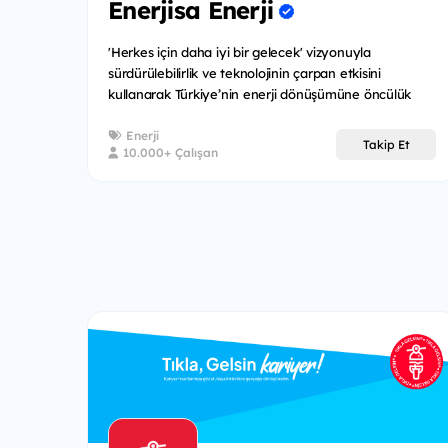
Enerjisa Enerji
'Herkes için daha iyi bir gelecek' vizyonuyla
sürdürülebilirlik ve teknolojinin çarpan etkisini
kullanarak Türkiye’nin enerji dönüşümüne öncülük
eden Enerjisa Ene...
Enerji
Takip Et
10.000+ Çalışan