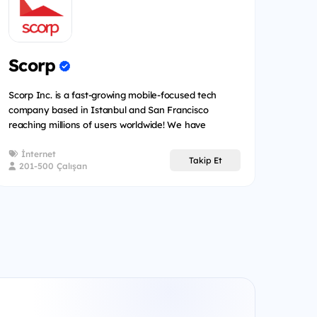
Scorp
Scorp Inc. is a fast-growing mobile-focused tech
company based in Istanbul and San Francisco
reaching millions of users worldwide! We have
created a num...
İnternet
Takip Et
201-500 Çalışan