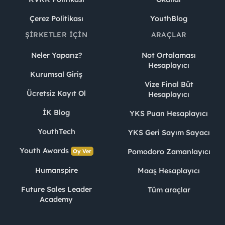
Çerez Politikası
YouthBlog
ŞIRKETLER İÇIN
ARAÇLAR
Neler Yaparız?
Not Ortalaması
Hesaplayıcı
Kurumsal Giriş
Vize Final Büt
Ücretsiz Kayıt Ol
Hesaplayıcı
İK Blog
YKS Puan Hesaplayıcı
YouthTech
YKS Geri Sayım Sayacı
Youth Awards
Pomodoro Zamanlayıcı
Oy Ver
Humanspire
Maaş Hesaplayıcı
Future Sales Leader
Tüm araçlar
Academy