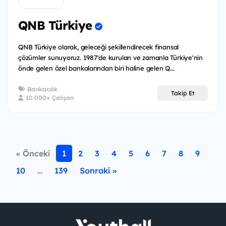
QNB Türkiye
QNB Türkiye olarak, geleceği şekillendirecek finansal
çözümler sunuyoruz. 1987'de kurulan ve zamanla Türkiye'nin
önde gelen özel bankalarından biri haline gelen Q...
Bankacılık
Takip Et
10.000+ Çalışan
« Önceki
1
2
3
4
5
6
7
8
9
10
…
139
Sonraki »