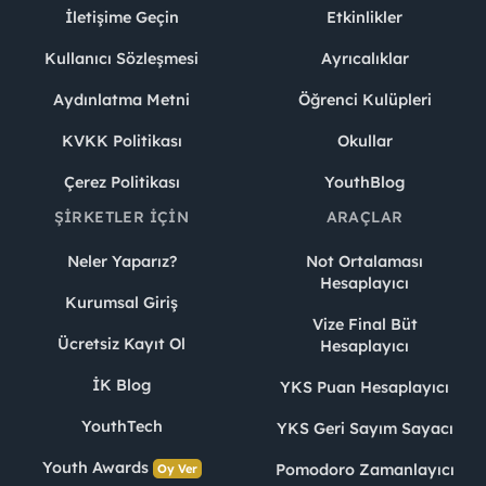
İletişime Geçin
Etkinlikler
Kullanıcı Sözleşmesi
Ayrıcalıklar
Aydınlatma Metni
Öğrenci Kulüpleri
KVKK Politikası
Okullar
Çerez Politikası
YouthBlog
ŞIRKETLER İÇIN
ARAÇLAR
Neler Yaparız?
Not Ortalaması
Hesaplayıcı
Kurumsal Giriş
Vize Final Büt
Ücretsiz Kayıt Ol
Hesaplayıcı
İK Blog
YKS Puan Hesaplayıcı
YouthTech
YKS Geri Sayım Sayacı
Youth Awards
Pomodoro Zamanlayıcı
Oy Ver