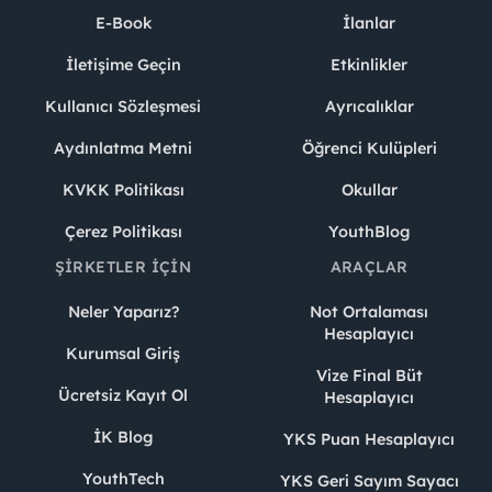
E-Book
İlanlar
İletişime Geçin
Etkinlikler
Kullanıcı Sözleşmesi
Ayrıcalıklar
Aydınlatma Metni
Öğrenci Kulüpleri
KVKK Politikası
Okullar
Çerez Politikası
YouthBlog
ŞIRKETLER İÇIN
ARAÇLAR
Neler Yaparız?
Not Ortalaması
Hesaplayıcı
Kurumsal Giriş
Vize Final Büt
Ücretsiz Kayıt Ol
Hesaplayıcı
İK Blog
YKS Puan Hesaplayıcı
YouthTech
YKS Geri Sayım Sayacı