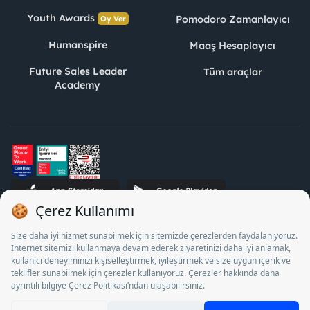
Youth Awards
Pomodoro Zamanlayıcı
Oy Ver
Humanspire
Maaş Hesaplayıcı
Future Sales Leader
Tüm araçlar
Academy
STJ İnsan Kaynakları Bilişim ve Danışmanlık A.Ş. Özel İstihdam
Bürosu Olarak 13/05/2025 - 12/05/2028 tarihleri arasında
faaliyette bulunmak üzere, Türkiye İş Kurumu tarafından
18/04/2025 tarih ve 18095710 sayılı karar uyarınca 1078 nolu
belge ile faaliyet göstermektedir. 4904 sayılı kanun uyarınca iş