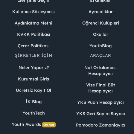
İletişime Geçin
Etkinlikler
Kullanıcı Sözleşmesi
Ayrıcalıklar
Aydınlatma Metni
Öğrenci Kulüpleri
KVKK Politikası
Okullar
Çerez Politikası
YouthBlog
ŞIRKETLER İÇIN
ARAÇLAR
Neler Yaparız?
Not Ortalaması
Hesaplayıcı
Kurumsal Giriş
Vize Final Büt
Ücretsiz Kayıt Ol
Hesaplayıcı
İK Blog
YKS Puan Hesaplayıcı
YouthTech
YKS Geri Sayım Sayacı
Youth Awards
Pomodoro Zamanlayıcı
Oy Ver