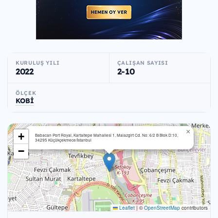
KURULUŞ YILI
ÇALIŞAN SAYISI
2022
2-10
ÖLÇEK
KOBİ
×
+
Babacan Port Royal, Kartaltepe Mahallesi 1, Malazgirt Cd. No: 6/2 B Blok D:10,
34295 Küçükçekmece/İstanbul
−
Leaflet
|
©
OpenStreetMap
contributors