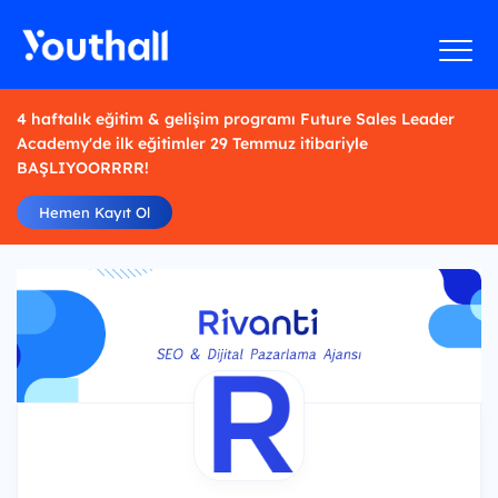
4 haftalık eğitim & gelişim programı Future Sales Leader
Academy'de ilk eğitimler 29 Temmuz itibariyle
BAŞLIYOORRRR!
Hemen Kayıt Ol