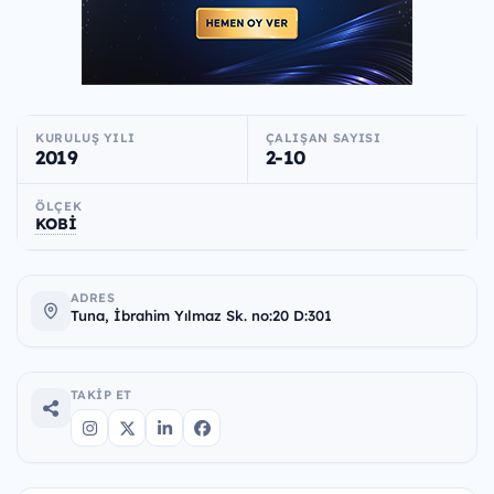
KURULUŞ YILI
ÇALIŞAN SAYISI
2019
2-10
ÖLÇEK
KOBİ
ADRES
Tuna, İbrahim Yılmaz Sk. no:20 D:301
TAKIP ET