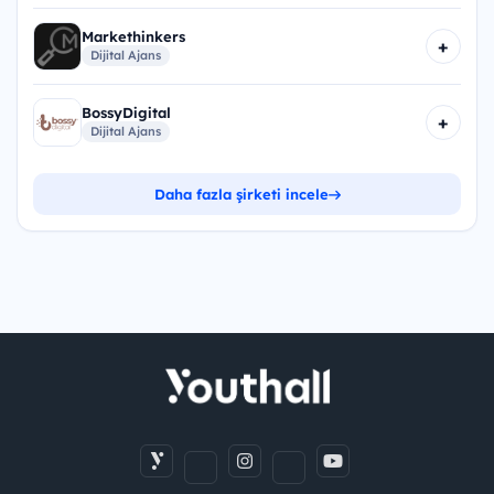
Markethinkers
+
Dijital Ajans
BossyDigital
+
Dijital Ajans
Daha fazla şirketi incele