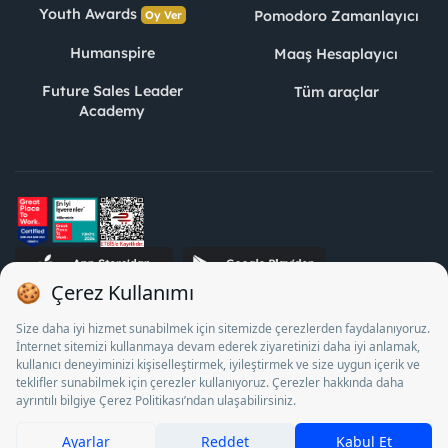
Youth Awards
Pomodoro Zamanlayıcı
Oy Ver
Humanspire
Maaş Hesaplayıcı
Future Sales Leader
Tüm araçlar
Academy
STJ İnsan Kaynakları Bilişim ve Danışmanlık A.Ş. Özel İstihdam
Bürosu Olarak 13/05/2025 - 12/05/2028 tarihleri arasında
faaliyette bulunmak üzere, Türkiye İş Kurumu tarafından
18/04/2025 tarih ve 18095710 sayılı karar uyarınca 1078 nolu
belge ile faaliyet göstermektedir. 4904 sayılı kanun uyarınca iş
arayanlardan ücret alınması yasaktır.