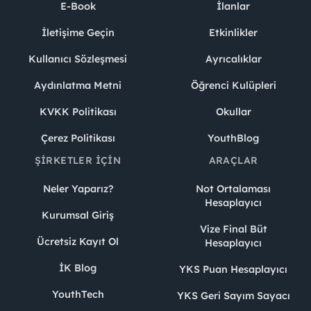
E-Book
İlanlar
İletişime Geçin
Etkinlikler
Kullanıcı Sözleşmesi
Ayrıcalıklar
Aydınlatma Metni
Öğrenci Kulüpleri
KVKK Politikası
Okullar
Çerez Politikası
YouthBlog
ŞIRKETLER İÇIN
ARAÇLAR
Neler Yaparız?
Not Ortalaması
Hesaplayıcı
Kurumsal Giriş
Vize Final Büt
Ücretsiz Kayıt Ol
Hesaplayıcı
İK Blog
YKS Puan Hesaplayıcı
YouthTech
YKS Geri Sayım Sayacı