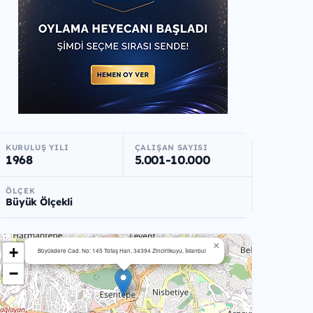
KURULUŞ YILI
ÇALIŞAN SAYISI
1968
5.001-10.000
ÖLÇEK
Büyük Ölçekli
×
+
Büyükdere Cad. No: 145 Tofaş Han, 34394 Zincirlikuyu, İstanbul
−