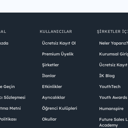
SAL
KULLANICILAR
ŞIRKETLER İÇ
ızda
Ücretsiz Kayıt Ol
Neler Yaparız?
Premium Üyelik
Kurumsal Giri
Şirketler
Ücretsiz Kayıt
İlanlar
İK Blog
me Geçin
Etkinlikler
YouthTech
cı Sözleşmesi
Ayrıcalıklar
Youth Award
atma Metni
Öğrenci Kulüpleri
Humanspire
litikası
Okullar
Future Sales 
Academy