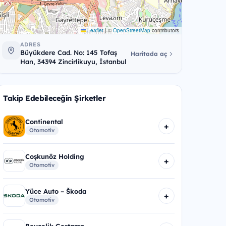
Leaflet
|
©
OpenStreetMap
contributors
ADRES
Büyükdere Cad. No: 145 Tofaş
Haritada aç
Han, 34394 Zincirlikuyu, İstanbul
Takip Edebileceğin Şirketler
Continental
+
Otomotiv
Coşkunöz Holding
+
Otomotiv
Yüce Auto – Škoda
+
Otomotiv
Beyçelik Gestamp