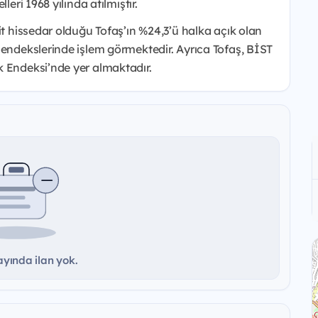
leri 1968 yılında atılmıştır.
it hissedar olduğu Tofaş’ın %24,3’ü halka açık olan
 endekslerinde işlem görmektedir. Ayrıca Tofaş, BİST
k Endeksi’nde yer almaktadır.
yında ilan yok.