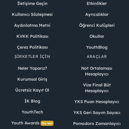
İletişime Geçin
Etkinlikler
Kullanıcı Sözleşmesi
Ayrıcalıklar
Aydınlatma Metni
Öğrenci Kulüpleri
KVKK Politikası
Okullar
Çerez Politikası
YouthBlog
ŞIRKETLER İÇIN
ARAÇLAR
Neler Yaparız?
Not Ortalaması
Hesaplayıcı
Kurumsal Giriş
Vize Final Büt
Ücretsiz Kayıt Ol
Hesaplayıcı
İK Blog
YKS Puan Hesaplayıcı
YouthTech
YKS Geri Sayım Sayacı
Youth Awards
Pomodoro Zamanlayıcı
Oy Ver