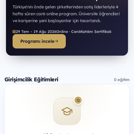
Türkiye'nin önde gelen şirketlerinden satış liderleriyle 4
hafta süren canlı online program. Üniversite öğrencileri
ve kariyerine yeni başlayanlar için tasarlandı.
29 Tem – 19 Ağu 2026
Online · Canlı
Katılım Sertifikalı
Programı incele
Girişimcilik Eğitimleri
0 eğitim