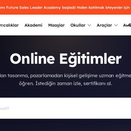
ramı Future Sales Leader Academy başladı! Halen katılmak isteyenler için
G
rıcalıklar
Akademi
Maaşlar
Okullar
Araçlar
Aw
Kazananlar
Geçmiş yılların sonuçları
Online Eğitimler
2025
Kazananları
Üniversite kulüplerini ve top
keşfet.
outh Awards 2026
2024
Kazananları
dan tasarıma, pazarlamadan kişisel gelişime uzman eğitm
Türkiye ve dünyadaki üniver
kategoride en iyileri sen seç.
öğren. İstediğin zaman izle, sertifikanı al.
hakkında bilgi al.
2023
Kazananları
Farklı liseleri incele ve onl
Oy ver
2022
yakından tanı.
Kazananları