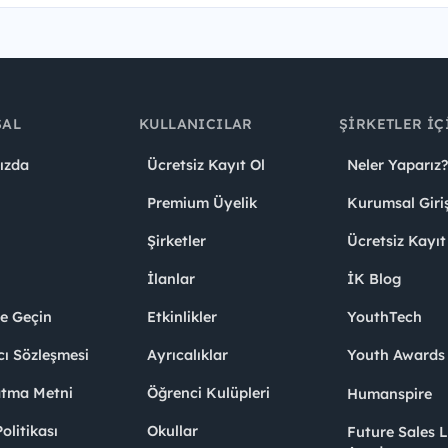
SAL
KULLANICILAR
ŞIRKETLER İÇ
ızda
Ücretsiz Kayıt Ol
Neler Yaparız?
Premium Üyelik
Kurumsal Giri
Şirketler
Ücretsiz Kayıt
İlanlar
İK Blog
me Geçin
Etkinlikler
YouthTech
cı Sözleşmesi
Ayrıcalıklar
Youth Award
atma Metni
Öğrenci Kulüpleri
Humanspire
litikası
Okullar
Future Sales 