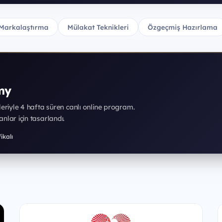
Markalaştırma
Mülakat Teknikleri
Özgeçmiş Hazırlama
my
rleriyle 4 hafta süren canlı online program.
nlar için tasarlandı.
ikalı