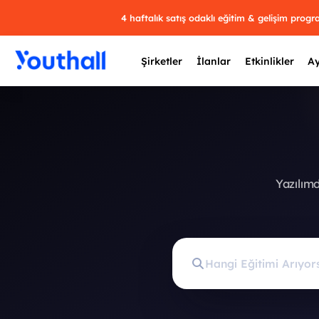
4 haftalık satış odaklı eğitim & gelişim prog
Şirketler
İlanlar
Etkinlikler
Ay
Y
Yazılım
29 