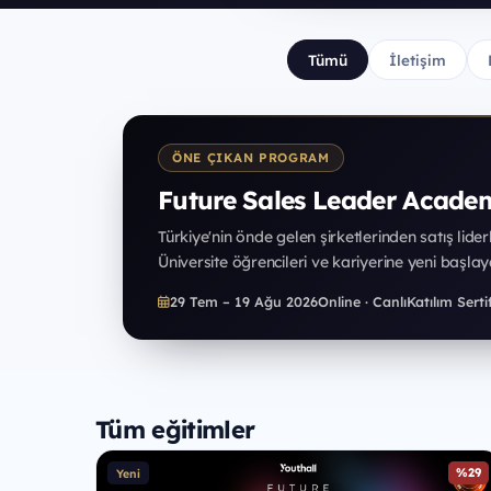
Tümü
İletişim
ÖNE ÇIKAN PROGRAM
Future Sales Leader Acade
Türkiye'nin önde gelen şirketlerinden satış lide
Üniversite öğrencileri ve kariyerine yeni başlaya
29 Tem – 19 Ağu 2026
Online · Canlı
Katılım Sertif
Tüm eğitimler
%29
Yeni