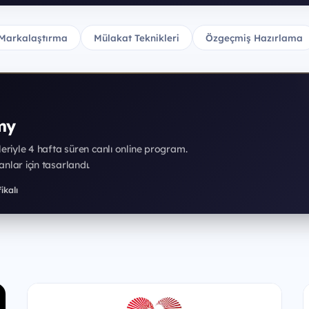
Markalaştırma
Mülakat Teknikleri
Özgeçmiş Hazırlama
my
rleriyle 4 hafta süren canlı online program.
nlar için tasarlandı.
ikalı