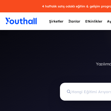
4 haftalık satış odaklı eğitim & gelişim prog
Şirketler
İlanlar
Etkinlikler
Ay
Y
Yazılım
29 