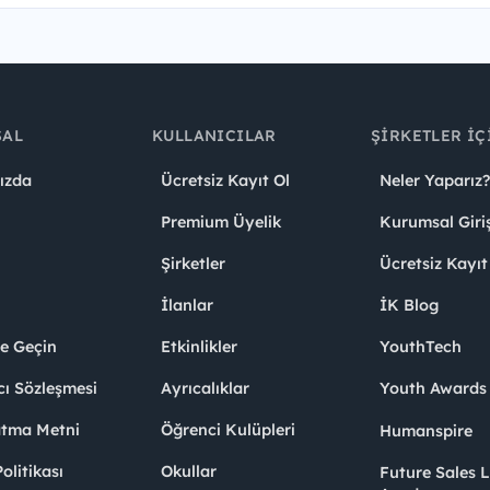
SAL
KULLANICILAR
ŞIRKETLER İÇ
ızda
Ücretsiz Kayıt Ol
Neler Yaparız?
Premium Üyelik
Kurumsal Giri
Şirketler
Ücretsiz Kayıt
İlanlar
İK Blog
me Geçin
Etkinlikler
YouthTech
cı Sözleşmesi
Ayrıcalıklar
Youth Award
atma Metni
Öğrenci Kulüpleri
Humanspire
litikası
Okullar
Future Sales 