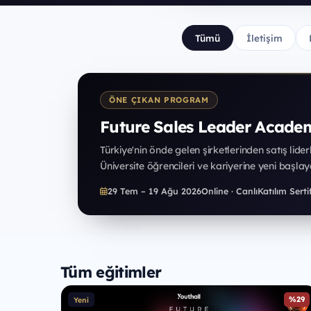
Tümü
İletişim
ÖNE ÇIKAN PROGRAM
Future Sales Leader Acade
Türkiye'nin önde gelen şirketlerinden satış lide
Üniversite öğrencileri ve kariyerine yeni başlaya
29 Tem – 19 Ağu 2026
Online · Canlı
Katılım Sertif
Tüm eğitimler
%29
Yeni