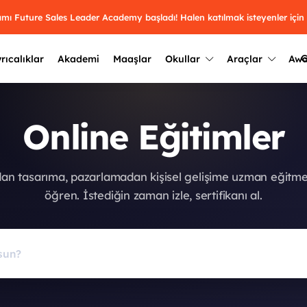
ramı Future Sales Leader Academy başladı! Halen katılmak isteyenler için
G
rıcalıklar
Akademi
Maaşlar
Okullar
Araçlar
Aw
Kazananlar
Geçmiş yılların sonuçları
Online Eğitimler
2025
Kazananları
Üniversite kulüplerini ve top
keşfet.
outh Awards 2026
2024
Kazananları
dan tasarıma, pazarlamadan kişisel gelişime uzman eğitm
Türkiye ve dünyadaki üniver
kategoride en iyileri sen seç.
öğren. İstediğin zaman izle, sertifikanı al.
hakkında bilgi al.
2023
Kazananları
Farklı liseleri incele ve onl
Oy ver
2022
yakından tanı.
Kazananları