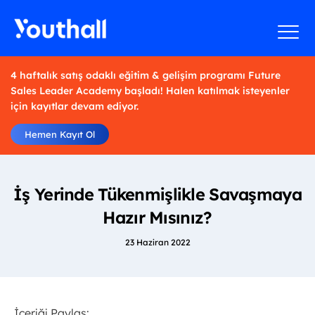
4 haftalık satış odaklı eğitim & gelişim programı Future
Sales Leader Academy başladı! Halen katılmak isteyenler
için kayıtlar devam ediyor.
Hemen Kayıt Ol
İş Yerinde Tükenmişlikle Savaşmaya
Hazır Mısınız?
23 Haziran 2022
İçeriği Paylaş: