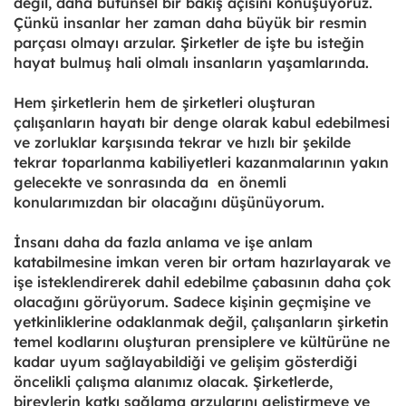
değil, daha bütünsel bir bakış açısını konuşuyoruz.
Çünkü insanlar her zaman daha büyük bir resmin
parçası olmayı arzular. Şirketler de işte bu isteğin
hayat bulmuş hali olmalı insanların yaşamlarında.
Hem şirketlerin hem de şirketleri oluşturan
çalışanların hayatı bir denge olarak kabul edebilmesi
ve zorluklar karşısında tekrar ve hızlı bir şekilde
tekrar toparlanma kabiliyetleri kazanmalarının yakın
gelecekte ve sonrasında da en önemli
konularımızdan bir olacağını düşünüyorum.
İnsanı daha da fazla anlama ve işe anlam
katabilmesine imkan veren bir ortam hazırlayarak ve
işe isteklendirerek dahil edebilme çabasının daha çok
olacağını görüyorum. Sadece kişinin geçmişine ve
yetkinliklerine odaklanmak değil, çalışanların şirketin
temel kodlarını oluşturan prensiplere ve kültürüne ne
kadar uyum sağlayabildiği ve gelişim gösterdiği
öncelikli çalışma alanımız olacak. Şirketlerde,
bireylerin katkı sağlama arzularını geliştirmeye ve