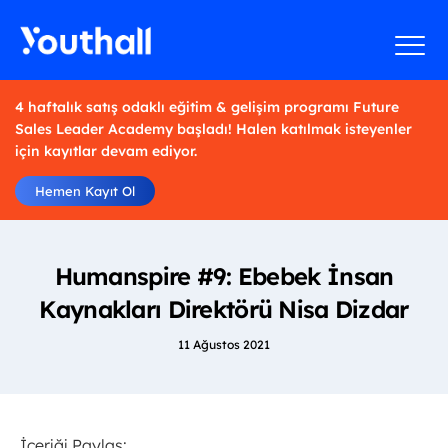
4 haftalık satış odaklı eğitim & gelişim programı Future
Sales Leader Academy başladı! Halen katılmak isteyenler
için kayıtlar devam ediyor.
Hemen Kayıt Ol
Humanspire #9: Ebebek İnsan
Kaynakları Direktörü Nisa Dizdar
11 Ağustos 2021
İçeriği Paylaş: