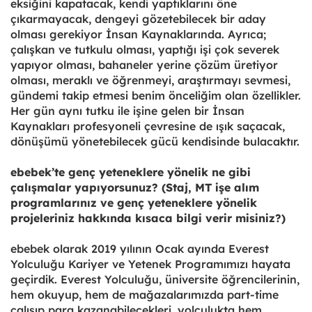
eksiğini kapatacak, kendi yaptıklarını öne
çıkarmayacak, dengeyi gözetebilecek bir aday
olması gerekiyor İnsan Kaynaklarında. Ayrıca;
çalışkan ve tutkulu olması, yaptığı işi çok severek
yapıyor olması, bahaneler yerine çözüm üretiyor
olması, meraklı ve öğrenmeyi, araştırmayı sevmesi,
gündemi takip etmesi benim önceliğim olan özellikler.
Her gün aynı tutku ile işine gelen bir İnsan
Kaynakları profesyoneli çevresine de ışık saçacak,
dönüşümü yönetebilecek gücü kendisinde bulacaktır.
ebebek’te genç yeteneklere yönelik ne gibi
çalışmalar yapıyorsunuz? (Staj, MT işe alım
programlarınız ve genç yeteneklere yönelik
projeleriniz hakkında kısaca bilgi verir misiniz?)
ebebek olarak 2019 yılının Ocak ayında Everest
Yolculuğu Kariyer ve Yetenek Programımızı hayata
geçirdik. Everest Yolculuğu, üniversite öğrencilerinin,
hem okuyup, hem de mağazalarımızda part-time
çalışıp para kazanabilecekleri, yolculukta hem