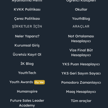
Aydınlatma Metni
Öğrenci Kulüpleri
KVKK Politikası
Okullar
Çerez Politikası
YouthBlog
ŞIRKETLER İÇIN
ARAÇLAR
Neler Yaparız?
Not Ortalaması
Hesaplayıcı
Kurumsal Giriş
Vize Final Büt
Ücretsiz Kayıt Ol
Hesaplayıcı
İK Blog
YKS Puan Hesaplayıcı
YouthTech
YKS Geri Sayım Sayacı
Youth Awards
Pomodoro Zamanlayıcı
Oy Ver
Humanspire
Maaş Hesaplayıcı
Future Sales Leader
Tüm araçlar
Academy