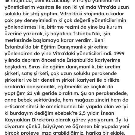
ilk stajımda, beni Eczacıbaşı Vitra’ya yönlendiren
yöneticilerim vasıtası ile son iki yılımda Vitra’da uzun
soluklu bir staj yaptım. Vitra’daki stajımda o kadar
çok şey deneyimledim ki çok değerli yöneticilerimin
yönlendirmesi ile, bitirme tezimi de yine bu kurum
üzerine yazarak, iş hayatına İstanbul’da, işin
merkezinde başlamaya karar verdim. Beni
İstanbul’da bir Eğitim Danışmanlık şirketine
yönlendiren de yine Vitra’daki yöneticilerimdi. 1999
yılında deprem öncesinde İstanbul’da kariyerime
başladım. Sırası ile eğitim danışmanlık, bir üretim
şirketi, satış şirketi, çok uzun soluklu perakende
şirketleri ve bir denetim şirketi kariyeri ile birlikte
aralarda danışmanlık, eğitmenlik ve koçluk da
yaptığım 21 yılı geride bıraktım. Şu an perakendede,
anne bebek sektöründe, hem mağaza zinciri hem de
e-ticaret sitesi ile omnichannel bir yapıda olan ve iyi
ki burdayım dediğim ebebek’te 2,5 yıldır İnsan
Kaynakları Direktörü olarak görev yapıyorum. İyi ki
diyorum çünkü, büyüyen ve öğrenen bir yapıda yeni
birçok projeye imza atabildiğimiz, harika bir ekiple,