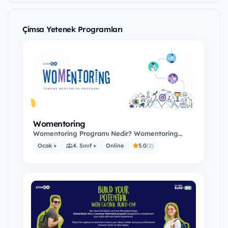
Çimsa Yetenek Programları
Womentoring
Womentoring Programı Nedir? Womentoring
Tersine Mentorluk Programımız, gençlere
Ocak +
4. Sınıf +
Online
5.0
(2)
networking ve…