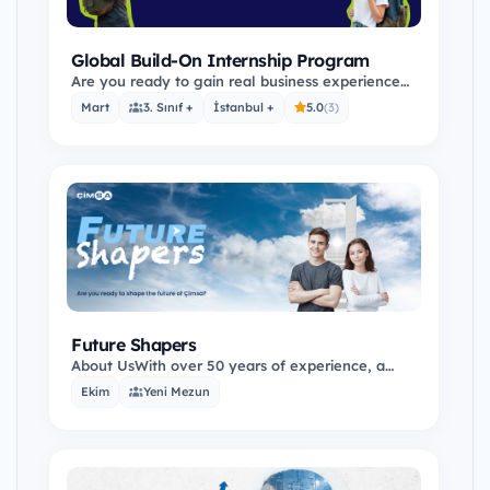
Global Build-On Internship Program
Are you ready to gain real business experience
with a global summer internship at Çimsa?
Mart
3. Sınıf +
İstanbul +
5.0
(3)
Founded in…
Future Shapers
About UsWith over 50 years of experience, a
wide range of products, innovative employees,
Ekim
Yeni Mezun
and a…