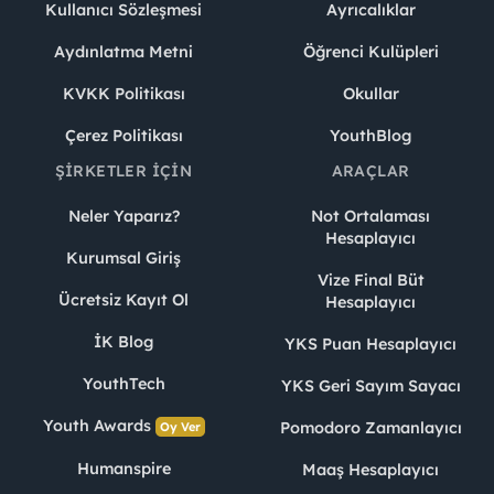
Kullanıcı Sözleşmesi
Ayrıcalıklar
Aydınlatma Metni
Öğrenci Kulüpleri
KVKK Politikası
Okullar
Çerez Politikası
YouthBlog
ŞIRKETLER İÇIN
ARAÇLAR
Neler Yaparız?
Not Ortalaması
Hesaplayıcı
Kurumsal Giriş
Vize Final Büt
Ücretsiz Kayıt Ol
Hesaplayıcı
İK Blog
YKS Puan Hesaplayıcı
YouthTech
YKS Geri Sayım Sayacı
Youth Awards
Pomodoro Zamanlayıcı
Oy Ver
Humanspire
Maaş Hesaplayıcı