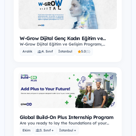
W-Grow Dijital Genç Kadın Eğitim ve
Gelişim Programı
W-Grow Dijital Eğitim ve Gelişim Programı,
üniversitelerin bilim, teknoloji, mühendislik,
Aralık
4. Sınıf
İstanbul
5.0
(1)
matematik…
Global Build-On Plus Internship Program
Are you ready to lay the foundations of your
career with a global internship program at
Ekim
3. Sınıf +
İstanbul +
Çimsa?…