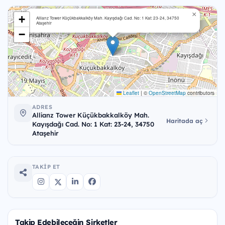
×
+
Allianz Tower Küçükbakkalköy Mah. Kayışdağı Cad. No: 1 Kat: 23-24, 34750
Ataşehir
−
Leaflet
|
©
OpenStreetMap
contributors
ADRES
Allianz Tower Küçükbakkalköy Mah.
Haritada aç
Kayışdağı Cad. No: 1 Kat: 23-24, 34750
Ataşehir
TAKIP ET
Takip Edebileceğin Şirketler