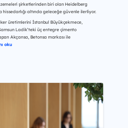
emeleri şirketlerinden biri olan Heidelberg
a hissedarlığı altında geleceğe güvenle ilerliyor.
nker üretimlerini İstanbul Büyükçekmece,
amsun Ladik’teki üç entegre çimento
apan Akçansa, Betonsa markası ile
nı oku