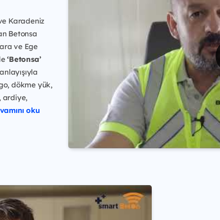
ve Karadeniz
lan Betonsa
mara ve Ege
nde
‘Betonsa’
anlayışıyla
go, dökme yük,
 ardiye,
vamını oku