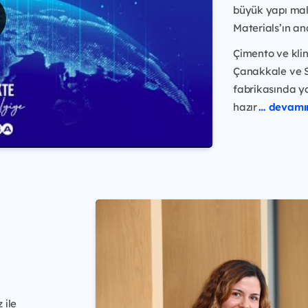
büyük yapı malz
Materials’ın an
Çimento ve kli
Çanakkale ve S
fabrikasında y
hazır
… devamı
 ile