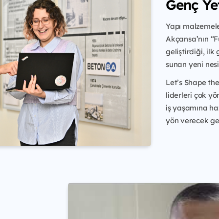
Genç Ye
Yapı malzemele
Akçansa’nın “F
geliştirdiği, il
sunan yeni nesi
Let’s Shape th
liderleri çok y
iş yaşamına ha
yön verecek gele