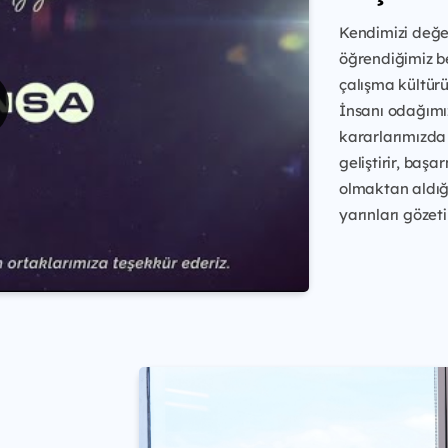
Kendimizi değer
öğrendiğimiz be
çalışma kültürü
İnsanı odağımız
kararlarımızda 
geliştirir, başa
olmaktan aldığ
yarınları gözetir