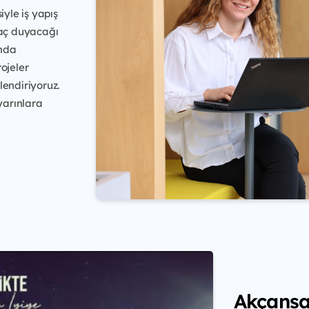
iyle iş yapış
yaç duyacağı
amda
ojeler
llendiriyoruz.
 yarınlara
Akçansa