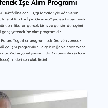
tenek İşe Alım Programı
ri sektörüne öncü uygulamalarıyla yön veren
uture of Work – İş’in Geleceği” projesi kapsamında
k günden itibaren gerçek bir iş ve gelişim deneyimi
l genç yetenek işe alım programıdır.
e Future Together programı sektöre yön verecek
önlü gelişim programları ile geleceğe ve profesyonel
zırlar. Profesyonel yaşamında Akçansa ile sektöre
ceğin lideri sen olabilirsin!