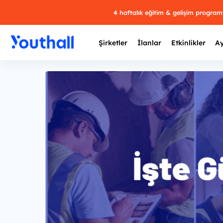
4 haftalık eğitim & gelişim progra
Şirketler
İlanlar
Etkinlikler
Ay
Y
29 