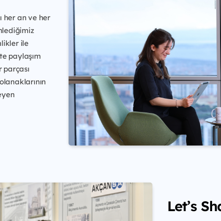
ı her an ve her
nlediğimiz
ikler ile
kte paylaşım
r parçası
 olanaklarının
eyen
Let’s Sh