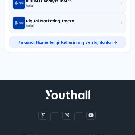
Business Analyst Intern
helo!
Digital Marketing Intern
helo!
Finansal Hizmetler şirketlerinin iş ve staj ilanları