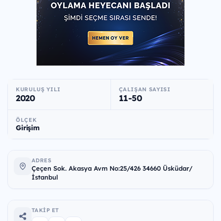
KURULUŞ YILI
ÇALIŞAN SAYISI
2020
11-50
ÖLÇEK
Girişim
ADRES
Çeçen Sok. Akasya Avm No:25/426 34660 Üsküdar/
İstanbul
TAKIP ET