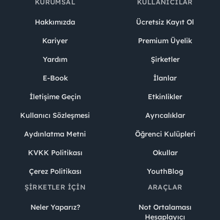
KURUMSAL
KULLANICILAR
Hakkımızda
Ücretsiz Kayıt Ol
Kariyer
Premium Üyelik
Yardım
Şirketler
E-Book
İlanlar
İletişime Geçin
Etkinlikler
Kullanıcı Sözleşmesi
Ayrıcalıklar
Aydınlatma Metni
Öğrenci Kulüpleri
KVKK Politikası
Okullar
Çerez Politikası
YouthBlog
ŞIRKETLER İÇIN
ARAÇLAR
Neler Yaparız?
Not Ortalaması
Hesaplayıcı