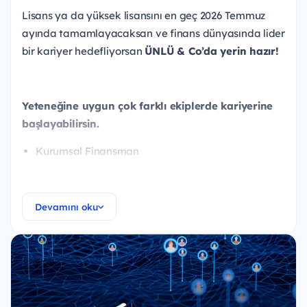
Lisans ya da yüksek lisansını en geç 2026 Temmuz
ayında tamamlayacaksan ve finans dünyasında lider
bir kariyer hedefliyorsan
ÜNLÜ & Co’da yerin hazır!
Yeteneğine uygun çok farklı ekiplerde kariyerine
başlayabilirsin.
Kurumsal Finansman
Yatırım Danışmanlığı
Kurumsal Satış
Devamını oku
Araştırma
Hazine
Alternatif Yatırımlar ve Portföy Yönetimi
Tahsili Gecikmiş Alacaklar (NPL) Yönetimi