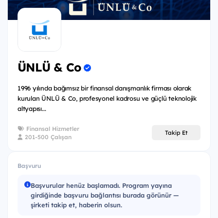
Dijital Kanallar ve İş Geliştirme
Denetim, Risk ve Uyum
Kurumsal İletişim ve Dijital Pazarlama
ÜNLÜ & Co’da seni gelişim odaklı bir yolculuk
ÜNLÜ & Co
bekliyor.
Sana özel tasarlanmış yetkinliklerini ve teknik
1996 yılında bağımsız bir finansal danışmanlık firması olarak
kurulan ÜNLÜ & Co, profesyonel kadrosu ve güçlü teknolojik
becerilerini geliştirecek eğitim programları ile
altyapısı...
gelişim,
İnovatif projelerde aktif rol alma şansı ile
stratejik
Finansal Hizmetler
Takip Et
201-500 Çalışan
bakış,
Süreçlerimize hızlı uyum sağlaman için
mentorluk,
Başvuru
Beraber öğreneceğimiz
tersine mentorluk
deneyimi,
Başvurular henüz başlamadı. Program yayına
girdiğinde başvuru bağlantısı burada görünür —
İnsan Kaynakları ekibiyle beraber
kariyer
şirketi takip et, haberin olsun.
planlama.