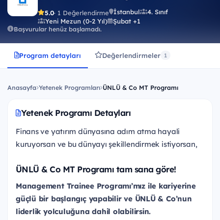
İstanbul
4. Sınıf
5.0
· 1 Değerlendirme
Yeni Mezun (0-2 Yıl)
Şubat +1
Başvurular henüz başlamadı.
Program detayları
Değerlendirmeler
1
Anasayfa
Yetenek Programları
ÜNLÜ & Co MT Programı
Yetenek Programı Detayları
Finans ve yatırım dünyasına adım atma hayali
kuruyorsan ve bu dünyayı şekillendirmek istiyorsan,
ÜNLÜ & Co MT Programı tam sana göre!
Management Trainee Programı’mız ile kariyerine
güçlü bir başlangıç yapabilir ve ÜNLÜ & Co’nun
liderlik yolculuğuna dahil olabilirsin.