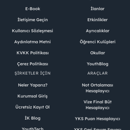
E-Book
İlanlar
İletişime Geçin
Etkinlikler
Kullanıcı Sözleşmesi
Ayrıcalıklar
Aydınlatma Metni
Öğrenci Kulüpleri
KVKK Politikası
Okullar
Çerez Politikası
YouthBlog
ŞIRKETLER İÇIN
ARAÇLAR
Neler Yaparız?
Not Ortalaması
Hesaplayıcı
Kurumsal Giriş
Vize Final Büt
Ücretsiz Kayıt Ol
Hesaplayıcı
İK Blog
YKS Puan Hesaplayıcı
YouthTech
YKS Geri Sayım Sayacı