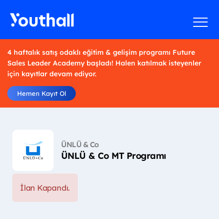
4 haftalık satış odaklı eğitim & gelişim programı Future
Sales Leader Academy başladı! Halen katılmak isteyenler
için kayıtlar devam ediyor.
Hemen Kayıt Ol
ÜNLÜ & Co
ÜNLÜ & Co MT Programı
İlan Kapandı.