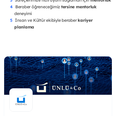
Süreçlerimize hızlı uyum sağlaman için
mentorluk
Beraber öğreneceğimiz
tersine mentorluk
deneyimi
İnsan ve Kültür ekibiyle beraber
kariyer
planlama